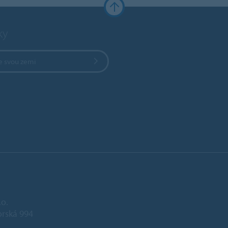
ky
e svou zemi
.o.
rská 994