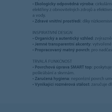
•
Ekologicky odpovědná výroba
: cirkulá
elektřiny z obnovitelných zdrojů a efektiv
a vody.
•
Zdravé vnitřní prostředí
: díky nízkoemis
INSPIRATIVNÍ DESIGN
•
Organický a autentický vzhled
: zvýrazně
•
Jemné transparentní akcenty
: vytvořené
•
Propracovaný matný povrch
: pro nadčas
TRVALÁ FUNKČNOST
•
Povrchová úprava SMART top
: poskytuje
poškrábání a skvrnám.
•
Zaručená hygiena
: neporézní povrch um
•
Vynikající rozměrová stálost
: zaručuje 