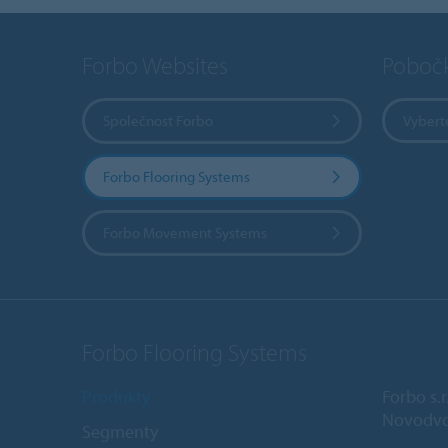
Forbo Websites
Poboč
Společnost Forbo
Vybert
Forbo Flooring Systems
Forbo Movement Systems
Forbo Flooring Systems
Produkty
Forbo s.r
Novodvo
Segmenty