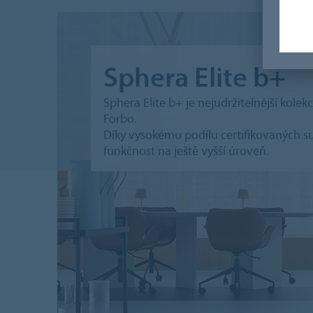
Sphera Elite b+
Sphera Elite b+ je nejudržitelnější kol
Forbo.
Díky vysokému podílu certifikovaných s
funkčnost na ještě vyšší úroveň.