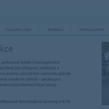
Fotografie a video
Specifikace
Instalace a čištění
ekce
b+, prémiové kolekci homogenních
avržené pro eleganci, odolnost a
irovanému přírodními materiály přináší
bený, moderní vzhled – ideální pro
prezentativní komerční prostory.
tifikované biocirkulární suroviny a 43 %