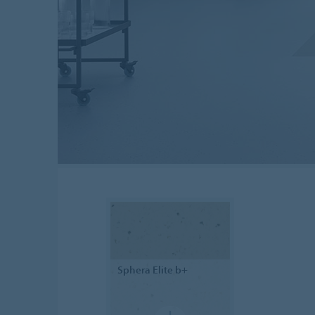
Sphera
Elite b+