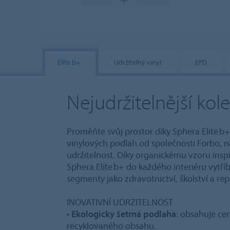
Elite b+
Udržitelný vinyl
EPD
Nejudržitelnější kol
Proměňte svůj prostor díky Sphera Elite 
vinylových podlah od společnosti Forbo, n
udržitelnost. Díky organickému vzoru insp
Sphera Elite b+ do každého interiéru vytří
segmenty jako zdravotnictví, školství a re
INOVATIVNÍ UDRŽITELNOST
•
Ekologicky šetrná podlaha
: obsahuje cer
recyklovaného obsahu.