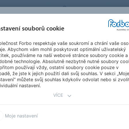
BO FLOORING SYSTEMS
CZECH REPUBLIC
O N
stavení souborů cookie
lečnost Forbo respektuje vaše soukromí a chrání vaše oso
SPIRACE A
STAHOVÁNÍ
INSTA
UDRŽITELNOST
aje. Abychom vám mohli poskytovat optimální uživatelský
EFERENCE
DOKUMENTŮ
ÚD
žitek, používáme na naší webové stránce soubory cookie a
dobné technologie. Absolutně nezbytně nutné soubory coo
přitom používají vždy, ostatní soubory cookie pouze v
L
padě, že jste k jejich použití dali svůj souhlas. V sekci „Moj
tavení“ můžete svůj souhlas kdykoliv odvolat nebo si zvoli
ividuální nastavení.
VÍCE
Moje nastavení
a Energetic
Sphera Elite b+