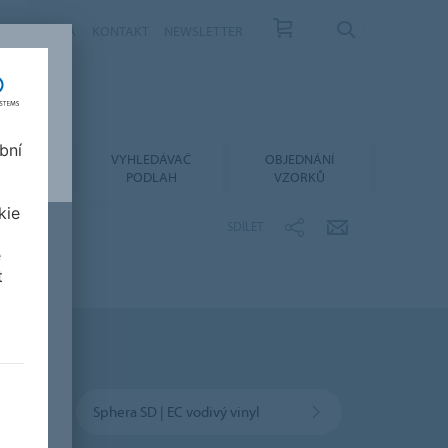
ÁS
KARIÉRA
KONTAKT
NEWSLETTER
bní
LACE A
VYHLEDÁVAČ
OBJEDNÁNÍ
RŽBA
PODLAH
VZORKŮ
kie
SDÍLET
e
t
Sphera SD | EC vodivý vinyl