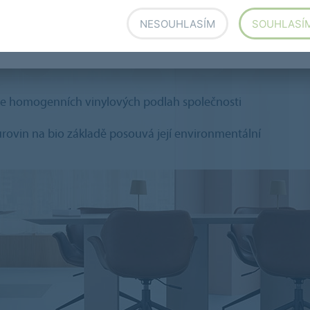
NESOUHLASÍM
SOUHLASÍ
ekce homogenních vinylových podlah společnosti
urovin na bio základě posouvá její environmentální