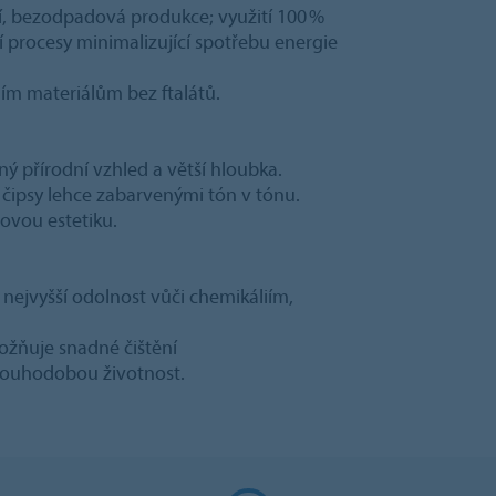
rní, bezodpadová produkce; využití 100 %
ní procesy minimalizující spotřebu energie
ním materiálům bez ftalátů.
ný přírodní vzhled a větší hloubka.
 čipsy lehce zabarvenými tón v tónu.
ovou estetiku.
 nejvyšší odolnost vůči chemikáliím,
ožňuje snadné čištění
dlouhodobou životnost.