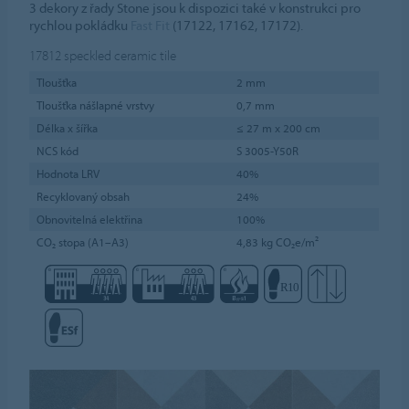
3 dekory z řady Stone jsou k dispozici také v konstrukci pro
rychlou pokládku
Fast Fit
(17122, 17162, 17172).
17812
speckled ceramic tile
Tloušťka
2 mm
Tloušťka nášlapné vrstvy
0,7 mm
Délka x šířka
≤ 27 m x 200 cm
NCS kód
S 3005-Y50R
Hodnota LRV
40%
Recyklovaný obsah
24%
Obnovitelná elektřina
100%
CO₂ stopa (A1–A3)
4,83 kg CO₂e/m²