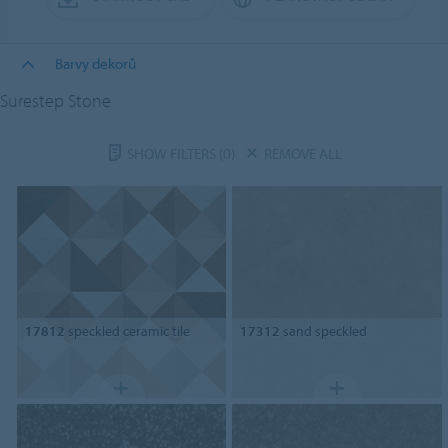
Barvy dekorů
Surestep Stone
SHOW FILTERS
(0)
REMOVE ALL
17812
speckled ceramic tile
17312
sand speckled