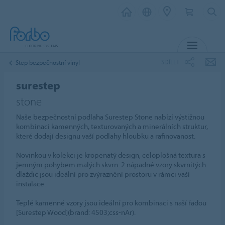
MENU
SDÍLET
Step bezpečnostní vinyl
surestep
stone
Naše bezpečnostní podlaha Surestep Stone nabízí výstižnou
kombinaci kamenných, texturovaných a minerálních struktur,
které dodají designu vaší podlahy hloubku a rafinovanost.
Novinkou v kolekci je kropenatý design, celoplošná textura s
jemným pohybem malých skvrn. 2 nápadné vzory skvrnitých
dlaždic jsou ideální pro zvýraznění prostoru v rámci vaší
instalace.
Teplé kamenné vzory jsou ideální pro kombinaci s naší řadou
[Surestep Wood](brand: 4503;css-nAr).