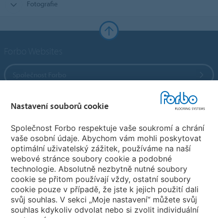
Fotografie
Forbo Websites
Společnost Forbo
Forbo Flooring Systems
Nastavení souborů cookie
Společnost Forbo respektuje vaše soukromí a chrání
Forbo Movement Systems
vaše osobní údaje. Abychom vám mohli poskytovat
optimální uživatelský zážitek, používáme na naší
webové stránce soubory cookie a podobné
technologie. Absolutně nezbytně nutné soubory
Pobočky
cookie se přitom používají vždy, ostatní soubory
cookie pouze v případě, že jste k jejich použití dali
Vyberte svou zemi
svůj souhlas. V sekci „Moje nastavení“ můžete svůj
souhlas kdykoliv odvolat nebo si zvolit individuální