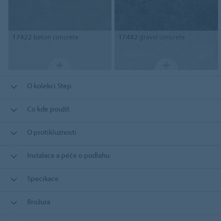
17422
beton concrete
17482
gravel concrete
O kolekci Step
Co kde použít
O protikluznosti
Instalace a péče o podlahu
Specikace
Brožura