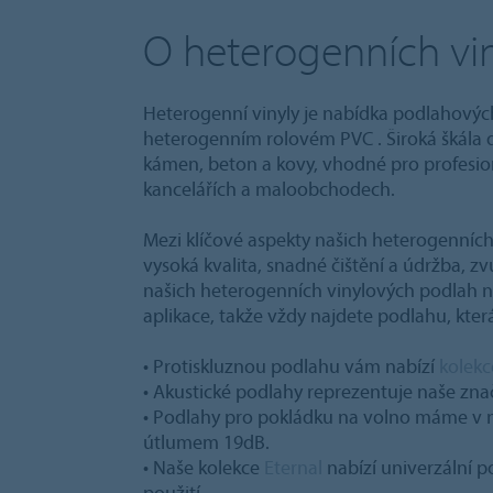
O heterogenních vi
Heterogenní vinyly je nabídka podlahových
heterogenním rolovém PVC . Široká škála 
kámen, beton a kovy, vhodné pro profesioná
kancelářích a maloobchodech.
Mezi klíčové aspekty našich heterogenních 
vysoká kvalita, snadné čištění a údržba, zv
našich heterogenních vinylových podlah nab
aplikace, takže vždy najdete podlahu, kter
• Protiskluznou podlahu vám nabízí
kolekc
• Akustické podlahy reprezentuje naše zn
• Podlahy pro pokládku na volno máme v 
útlumem 19dB.
• Naše kolekce
Eternal
nabízí univerzální 
použití.