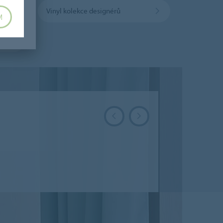
Vinyl kolekce designérů
M