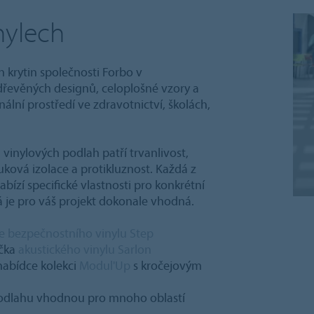
nylech
 krytin společnosti Forbo v
dřevěných designů, celoplošné vzory a
lní prostředí ve zdravotnictví, školách,
vinylových podlah patří trvanlivost,
uková izolace a protikluznost. Každá z
ízí specifické vlastnosti pro konkrétní
á je pro váš projekt dokonale vhodná.
e bezpečnostního vinylu Step
ačka
akustického vinylu Sarlon
nabídce kolekci
Modul'Up
s kročejovým
podlahu vhodnou pro mnoho oblastí