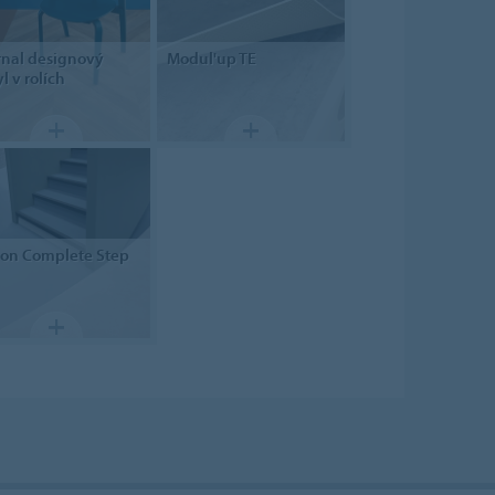
rnal
designový
Modul'up
TE
l v rolích
lon
Complete Step