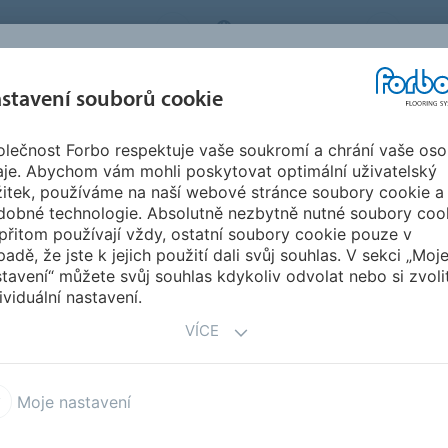
BO FLOORING SYSTEMS
CZECH REPUBLIC
O N
stavení souborů cookie
lečnost Forbo respektuje vaše soukromí a chrání vaše oso
SPIRACE A
STAHOVÁNÍ
INSTA
UDRŽITELNOST
aje. Abychom vám mohli poskytovat optimální uživatelský
EFERENCE
DOKUMENTŮ
ÚD
žitek, používáme na naší webové stránce soubory cookie a
dobné technologie. Absolutně nezbytně nutné soubory coo
přitom používají vždy, ostatní soubory cookie pouze v
YLY
padě, že jste k jejich použití dali svůj souhlas. V sekci „Moj
tavení“ můžete svůj souhlas kdykoliv odvolat nebo si zvoli
ividuální nastavení.
VÍCE
Moje nastavení
 19 dB akustický vinyl
Modul'up 19 dB vinyl pro po