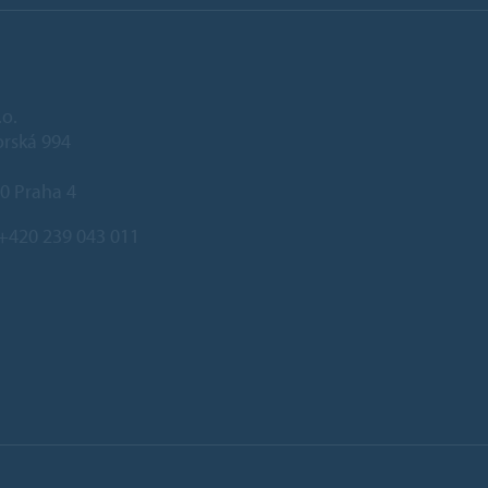
.o.
rská 994
0 Praha 4
+420 239 043 011