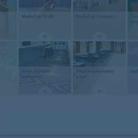
Modul'up
19 dB
Modul'up
Compact
Ete
viny
Vinyl
digitální
Step
bezpečnostní
Sar
knihovna
vinyl