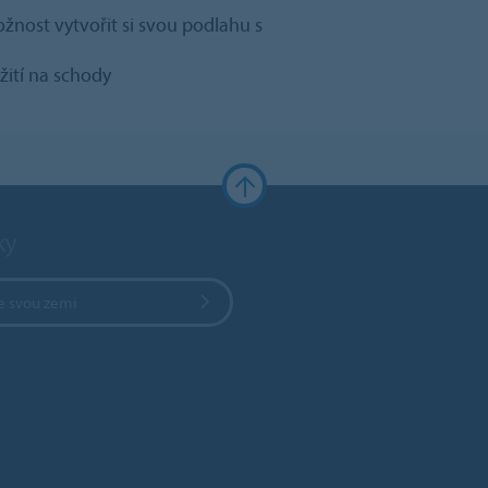
nost vytvořit si svou podlahu s
žití na schody
ky
e svou zemi