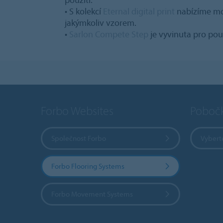
• S kolekcí
Eternal digital print
nabízíme mož
jakýmkoliv vzorem.
•
Sarlon Compete Step
je vyvinuta pro pou
Forbo Websites
Poboč
Společnost Forbo
Vybert
Forbo Flooring Systems
Forbo Movement Systems