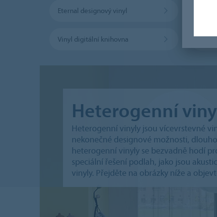
Eternal designový vinyl
Vinyl digitální knihovna
Step 
Heterogenní viny
Heterogenní vinyly jsou vícevrstevné vin
nekonečné designové možnosti, dlouhotr
heterogenní vinyly se bezvadně hodí pro
speciální řešení podlah, jako jsou akusti
vinyly. Přejděte na obrázky níže a objevt