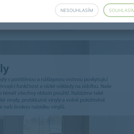
Modul'up TE vinyl pro volnou pokládku
Eternal Original
NESOUHLASÍM
SOUHLASÍ
bezpečnostní vinyl
Sarlon Complete Step
ly
yly s potištěnou a nášlapnou vrstvou poskytující
vající funkčnost a nízké náklady na údržbu. Naše
 téměř všechny oblasti použití. Nabízíme také
cké vinyly, protikluzné vinyly a volně položitelné
e naši širokou nabídku vinylů.