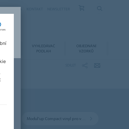
ÁS
KARIÉRA
KONTAKT
NEWSLETTER
bní
LACE A
VYHLEDÁVAČ
OBJEDNÁNÍ
RŽBA
PODLAH
VZORKŮ
kie
SDÍLET
e
t
kládku na volno
Modul'up Compact vinyl pro volnou pokládku