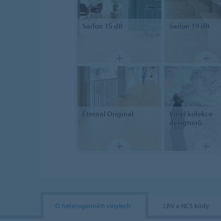
Sarlon
15 dB
Sarlon
19 dB
Eternal
Original
Vinyl
kolekce
designérů
O heterogenních vinylech
LRV a NCS kódy