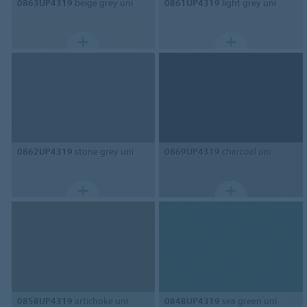
0863UP4319
beige grey uni
0861UP4319
light grey uni
0862UP4319
stone grey uni
0869UP4319
charcoal uni
0858UP4319
artichoke uni
0848UP4319
sea green uni