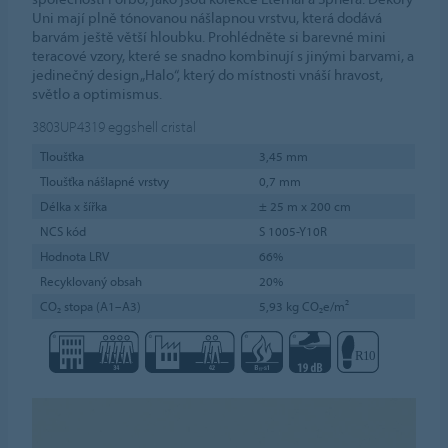
Uni mají plně tónovanou nášlapnou vrstvu, která dodává
barvám ještě větší hloubku. Prohlédněte si barevné mini
teracové vzory, které se snadno kombinují s jinými barvami, a
jedinečný design „Halo“, který do místnosti vnáší hravost,
světlo a optimismus.
3803UP4319
eggshell cristal
Tloušťka
3,45 mm
Tloušťka nášlapné vrstvy
0,7 mm
Délka x šířka
± 25 m x 200 cm
NCS kód
S 1005-Y10R
Hodnota LRV
66%
Recyklovaný obsah
20%
CO₂ stopa (A1–A3)
5,93 kg CO₂e/m²