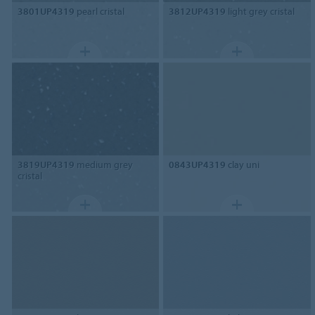
3801UP4319
pearl cristal
3812UP4319
light grey cristal
3819UP4319
medium grey
0843UP4319
clay uni
cristal