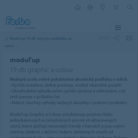
MENU
SDÍLET
Modul'up 19 dB vinyl pro pokládku na
volno
modul'up
19 db graphic a colour
Nejlepší zcela volně položitelná akustická podlaha v rolích
• Rychlá instalace, žádné prostoje, možné okamžité použití
• Dlouhodobá výhoda velmi rychlé výměny a odstranění, což
šetří peníze v průběhu let
• Nabízí všechny výhody nejlepší akustiky v jednom produktu
Modul’up Graphic a Colour představuje pestrou škálu
jednobarevných a celoplošných jemně strukturovaných
vzorů, které splňují nejnovější trendy v barvách a jsou svými
odstíny sladěné s dalšími řadami zátěžových vinylů od
společnosti Forbo, jako jsou kolekce Eternal a Sphera. Dekory