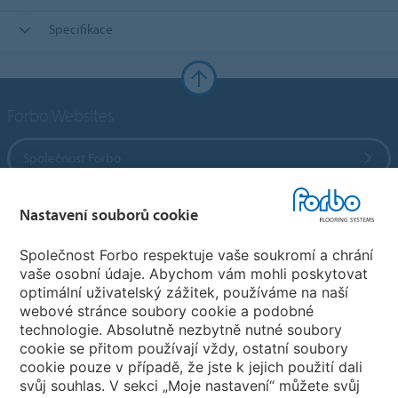
Specifikace
Forbo Websites
Společnost Forbo
Forbo Flooring Systems
Nastavení souborů cookie
Společnost Forbo respektuje vaše soukromí a chrání
Forbo Movement Systems
vaše osobní údaje. Abychom vám mohli poskytovat
optimální uživatelský zážitek, používáme na naší
webové stránce soubory cookie a podobné
technologie. Absolutně nezbytně nutné soubory
Pobočky
cookie se přitom používají vždy, ostatní soubory
cookie pouze v případě, že jste k jejich použití dali
Vyberte svou zemi
svůj souhlas. V sekci „Moje nastavení“ můžete svůj