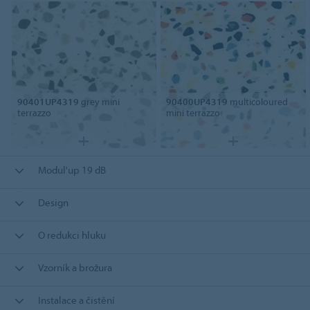
90401UP4319
grey mini
90400UP4319
multicoloured
terrazzo
mini terrazzo
Modul'up 19 dB
Design
O redukci hluku
Vzorník a brožura
Instalace a čistění