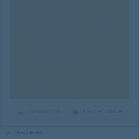
STÁHNOUT CAD
PLÁNOVAČ PODLAH
Barvy dekorů