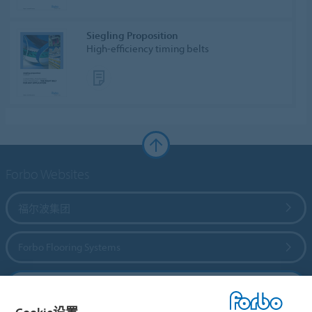
Siegling Proposition
High-efficiency timing belts
Forbo Websites
福尔波集团
Forbo Flooring Systems
Forbo Movement Systems