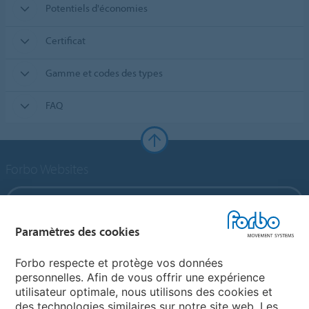
Potentiels d'économies
Certificat
Gamme et codes des types
FAQ
Forbo Websites
Forbo Group
Paramètres des cookies
Forbo Flooring Systems
Forbo respecte et protège vos données
personnelles. Afin de vous offrir une expérience
Forbo Movement Systems
utilisateur optimale, nous utilisons des cookies et
des technologies similaires sur notre site web. Les