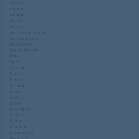
Gabon
Gambie
Géorgie
Ghana
Guinée
Guinée équatoriale
Guinée-Bissau
Ile Maurice
îles de Bahreïn
Irak
Israël
Jordanie
Kenya
Koweit
Lesotho
Liban
Libéria
Libye
Madagascar
Malawi
Maroc
Mauritanie
Mozambique
Namibie