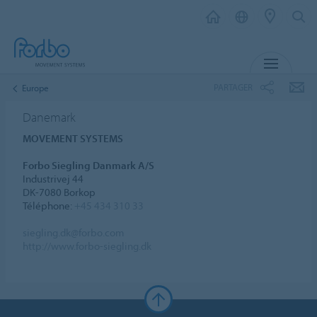
MENU
PARTAGER
Europe
Danemark
MOVEMENT SYSTEMS
Forbo Siegling Danmark A/S
Industrivej 44
DK-7080 Borkop
Téléphone:
+45 434 310 33
siegling.dk@forbo.com
http://www.forbo-siegling.dk