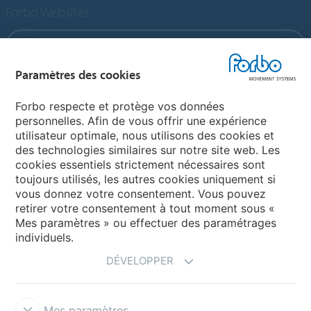
Forbo Websites
Forbo Group
Paramètres des cookies
Forbo Flooring Systems
Forbo respecte et protège vos données
personnelles. Afin de vous offrir une expérience
Forbo Movement Systems
utilisateur optimale, nous utilisons des cookies et
des technologies similaires sur notre site web. Les
cookies essentiels strictement nécessaires sont
toujours utilisés, les autres cookies uniquement si
Choisir un pays
vous donnez votre consentement. Vous pouvez
retirer votre consentement à tout moment sous «
Choisir son pays
Mes paramètres » ou effectuer des paramétrages
individuels.
DÉVELOPPER
Mes paramètres