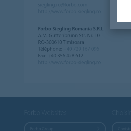
siegling.ro@forbo.com
http://www.forbo-siegling.ro
Forbo Siegling Romania S.R.L
A.M. Guttenbrunn Str. Nr. 10
RO-300610 Timisoara
Téléphone:
+40 729 167 096
Fax: +40 356 428 612
http://www.forbo-siegling.ro
Forbo Websites
Choisi
Forbo Group
Choisir