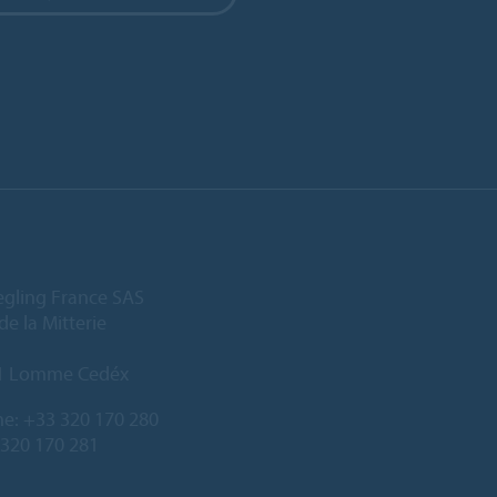
egling France SAS
de la Mitterie
1 Lomme Cedéx
ne:
+33 320 170 280
 320 170 281