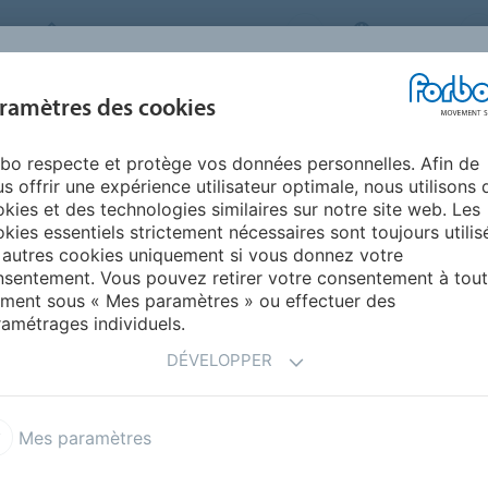
FORBO MOVEMENT SYSTEMS
FRANCE
INDUSTRIES ET
ramètres des cookies
PRODUITS
SERVICE
ENVIRONNEM
APPLICATIONS
bo respecte et protège vos données personnelles. Afin de
oumanie
s offrir une expérience utilisateur optimale, nous utilisons 
kies et des technologies similaires sur notre site web. Les
kies essentiels strictement nécessaires sont toujours utilis
 autres cookies uniquement si vous donnez votre
sentement. Vous pouvez retirer votre consentement à tout
ment sous « Mes paramètres » ou effectuer des
amétrages individuels.
DÉVELOPPER
Mes paramètres