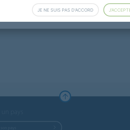
JE NE SUIS PAS D'ACCORD
J’ACCEPT
r un pays
 son pays