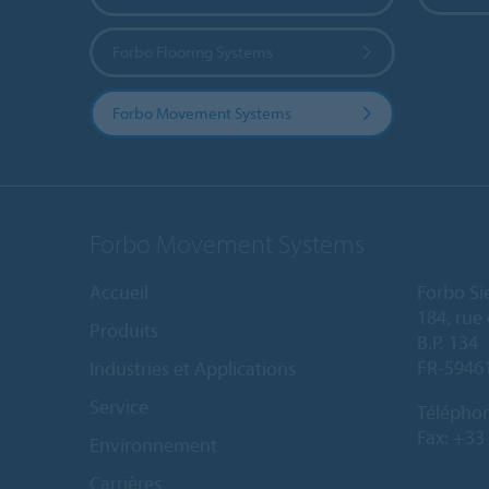
Forbo Flooring Systems
Forbo Movement Systems
Forbo Movement Systems
Accueil
Forbo Si
184, rue 
Produits
B.P. 134
FR-5946
Industries et Applications
Service
Télépho
Fax: +33
Environnement
Carrières