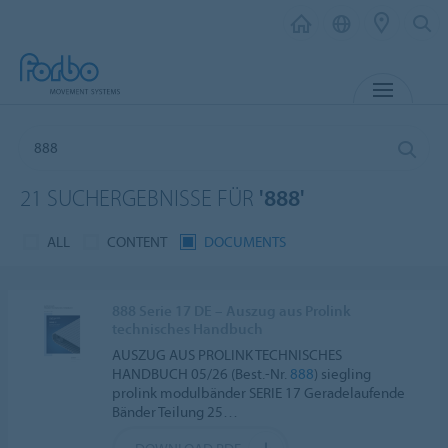
MENÜ
21 SUCHERGEBNISSE FÜR
'888'
ALL
CONTENT
DOCUMENTS
888 Serie 17 DE – Auszug aus Prolink
technisches Handbuch
AUSZUG AUS PROLINK TECHNISCHES
HANDBUCH 05/26 (Best.-Nr.
888
) siegling
prolink modulbänder SERIE 17 Geradelaufende
Bänder Teilung 25…