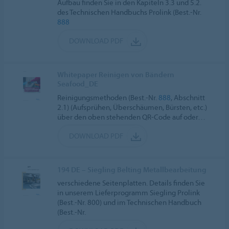
Aufbau finden Sie in den Kapiteln 3.3 und 5.2.
des Technischen Handbuchs Prolink (Best.-Nr.
888
DOWNLOAD PDF
Whitepaper Reinigen von Bändern
Seafood_DE
Reinigungsmethoden (Best.-Nr.
888
, Abschnitt
2.1) (Aufsprühen, Überschäumen, Bürsten, etc.)
über den oben stehenden QR-Code auf oder…
DOWNLOAD PDF
194 DE – Siegling Belting Metallbearbeitung
verschiedene Seitenplatten. Details finden Sie
in unserem Lieferprogramm Siegling Prolink
(Best.-Nr. 800) und im Technischen Handbuch
(Best.-Nr.