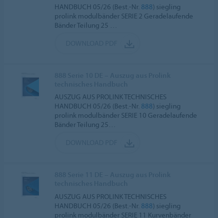
HANDBUCH 05/26 (Best.-Nr.
888
) siegling
prolink modulbänder SERIE 2 Geradelaufende
Bänder Teilung 25 …
DOWNLOAD PDF
888 Serie 10 DE – Auszug aus Prolink
technisches Handbuch
AUSZUG AUS PROLINK TECHNISCHES
HANDBUCH 05/26 (Best.-Nr.
888
) siegling
prolink modulbänder SERIE 10 Geradelaufende
Bänder Teilung 25…
DOWNLOAD PDF
888 Serie 11 DE – Auszug aus Prolink
technisches Handbuch
AUSZUG AUS PROLINK TECHNISCHES
HANDBUCH 05/26 (Best.-Nr.
888
) siegling
prolink modulbänder SERIE 11 Kurvenbänder