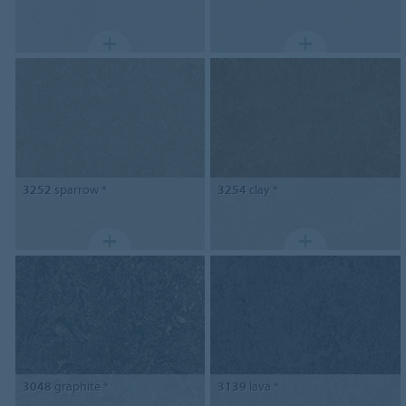
3252
sparrow *
3254
clay *
3048
graphite *
3139
lava *