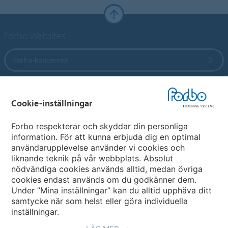
Forbo Websites
Forbo-koncernen
Forbo Flooring Systems
Cookie-inställningar
Forbo Movement Systems
Forbo respekterar och skyddar din personliga
information. För att kunna erbjuda dig en optimal
användarupplevelse använder vi cookies och
liknande teknik på vår webbplats. Absolut
Välj land
nödvändiga cookies används alltid, medan övriga
cookies endast används om du godkänner dem.
Välj ditt land
Under ”Mina inställningar” kan du alltid upphäva ditt
samtycke när som helst eller göra individuella
inställningar.