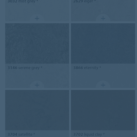
3032
mist grey *
2629
eiger *
3146
serene grey *
3866
eternity *
3704
satellite *
3702
liquid clay *