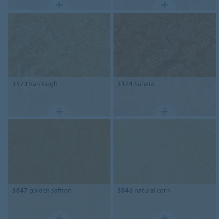
3173
Van Gogh
3174
Sahara
3847
golden saffron
3846
natural corn