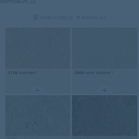
Marmoleum 2.0
SHOW FILTERS
(0)
REMOVE ALL
3136
concrete *
3860
silver shadow *