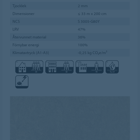
Tjocklek
2 mm
Dimensioner
≤ 33 m x 200 cm
NCS
S 3005-G80Y
LRV
47%
Återvunnet material
36%
Förnybar energi
100%
Klimatavtryck (A1-A3)
-0,25 kg CO₂e/m²