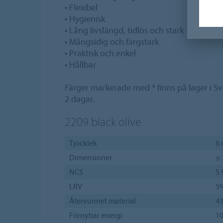
• Flexibel
• Hygienisk
• Lång livslängd, tidlös och stark
• Mångsidig och färgstark
• Praktisk och enkel
• Hållbar
Färger markerade med * finns på lager i S
2 dagar.
2209
black olive
Tjocklek
6
Dimensioner
≤ 
NCS
S 
LRV
5
Återvunnet material
4
Förnybar energi
1