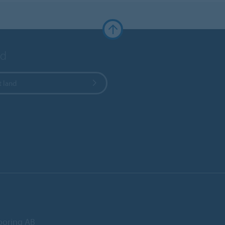
nd
t land
ooring AB