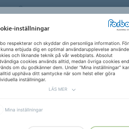
SWEDEN
OM OSS
KARRIÄR
NYHETSBREV
MILJÖ &
INSPIRATION &
okie-inställningar
NT
FLOORVISUALIZ
HÅLLBARHET
REFERENSER
bo respekterar och skyddar din personliga information. För
 kunna erbjuda dig en optimal användarupplevelse använde
kies och liknande teknik på vår webbplats. Absolut
vändiga cookies används alltid, medan övriga cookies end
vänds om du godkänner dem. Under ”Mina inställningar” ka
alltid upphäva ditt samtycke när som helst eller göra
ividuella inställningar.
LÄS MER
 anslagstavlor och alla andra
Mina inställningar