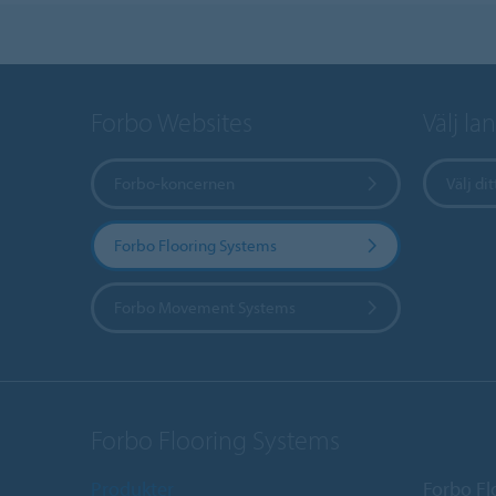
Forbo Websites
Välj la
Forbo-koncernen
Välj dit
Forbo Flooring Systems
Forbo Movement Systems
Forbo Flooring Systems
Produkter
Forbo Fl