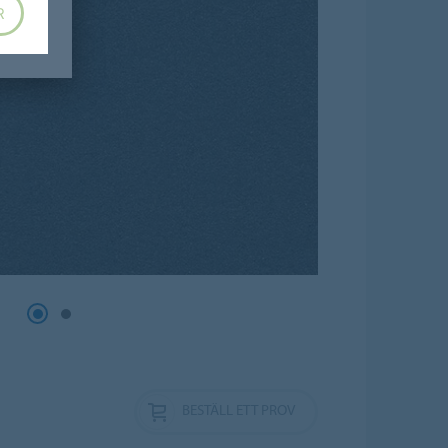
R
BESTÄLL ETT PROV