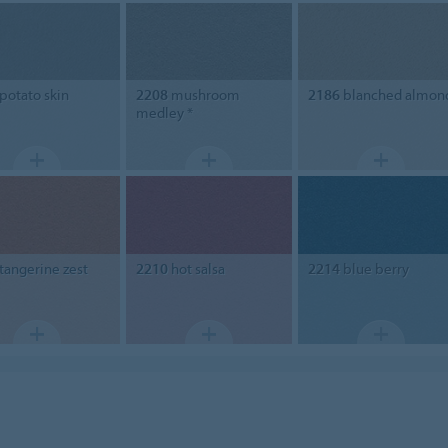
potato skin
2208
mushroom
2186
blanched almon
medley *
tangerine zest
2210
hot salsa
2214
blue berry