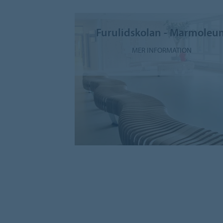
Furulidskolan - Marmoleu
MER INFORMATION