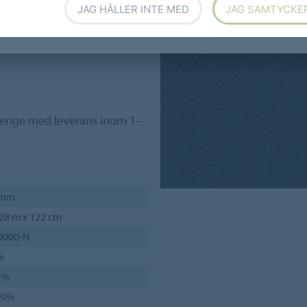
JAG HÅLLER INTE MED
JAG SAMTYCKE
verige med leverans inom 1–
 mm
28 m x 122 cm
9000-N
%
3%
00%