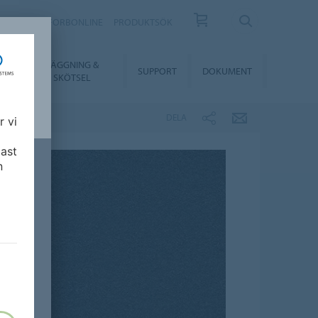
KONTAKT
FORBONLINE
PRODUKTSÖK
LÄGGNING &
ER
SUPPORT
DOKUMENT
SKÖTSEL
DELA
r vi
ast
n