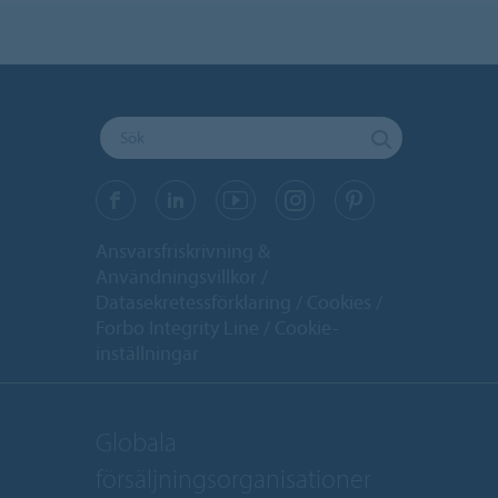
Ansvarsfriskrivning &
Användningsvillkor
Datasekretessförklaring
Cookies
Forbo Integrity Line
Cookie-
inställningar
Globala
försäljningsorganisationer