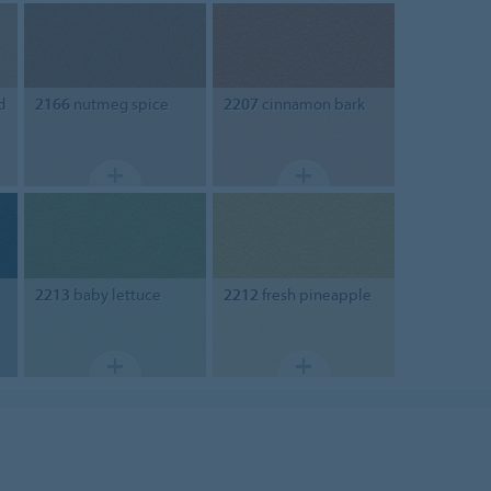
d
2166
nutmeg spice
2207
cinnamon bark
2213
baby lettuce
2212
fresh pineapple