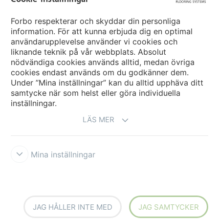
Forbo Movement Systems
Forbo respekterar och skyddar din personliga
information. För att kunna erbjuda dig en optimal
användarupplevelse använder vi cookies och
liknande teknik på vår webbplats. Absolut
Välj land
nödvändiga cookies används alltid, medan övriga
cookies endast används om du godkänner dem.
Välj ditt land
Under ”Mina inställningar” kan du alltid upphäva ditt
samtycke när som helst eller göra individuella
inställningar.
LÄS MER
Mina inställningar
Ansvarsfriskrivning & Användningsvillkor
Datasekretessförklaring
Cookies
Forbo Integrity Line
Cookie-inställningar
JAG HÅLLER INTE MED
JAG SAMTYCKER
creating better environments