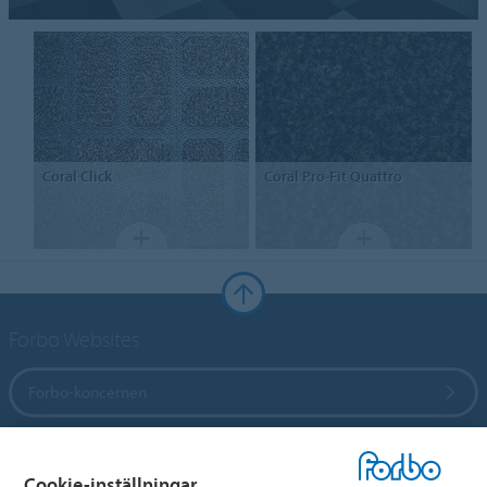
Coral
Click
Coral
Pro-Fit Quattro
Forbo Websites
Forbo-koncernen
Forbo Flooring Systems
Cookie-inställningar