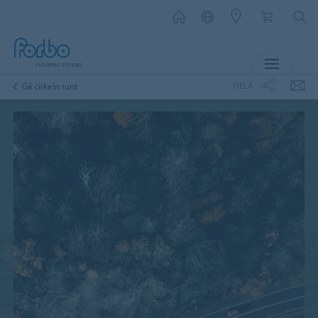
MENY
DELA
Gå cirkeln runt