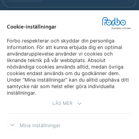
Forbo-koncernen
Forbo Flooring Systems
Cookie-inställningar
Forbo Movement Systems
Forbo respekterar och skyddar din personliga
information. För att kunna erbjuda dig en optimal
användarupplevelse använder vi cookies och
liknande teknik på vår webbplats. Absolut
Välj land
nödvändiga cookies används alltid, medan övriga
cookies endast används om du godkänner dem.
Välj ditt land
Under ”Mina inställningar” kan du alltid upphäva ditt
samtycke när som helst eller göra individuella
inställningar.
LÄS MER
Mina inställningar
Ansvarsfriskrivning & Användningsvillkor
Datasekretessförklaring