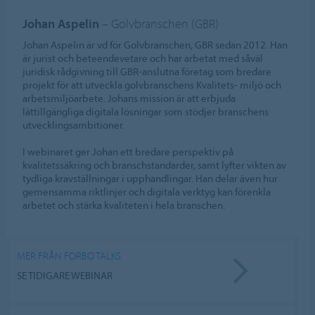
Johan Aspelin
– Golvbranschen (GBR)
Johan Aspelin är vd för Golvbranschen, GBR sedan 2012. Han
är jurist och beteendevetare och har arbetat med såväl
juridisk rådgivning till GBR-anslutna företag som bredare
projekt för att utveckla golvbranschens Kvalitets- miljö och
arbetsmiljöarbete. Johans mission är att erbjuda
lättillgängliga digitala lösningar som stödjer branschens
utvecklingsambitioner.
I webinaret ger Johan ett bredare perspektiv på
kvalitetssäkring och branschstandarder, samt lyfter vikten av
tydliga kravställningar i upphandlingar. Han delar även hur
gemensamma riktlinjer och digitala verktyg kan förenkla
arbetet och stärka kvaliteten i hela branschen.
MER FRÅN FORBO TALKS
SE TIDIGARE WEBINAR