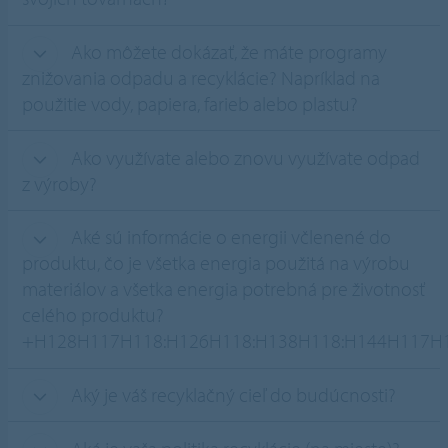
Ako môžete dokázať, že máte programy
znižovania odpadu a recyklácie? Napríklad na
použitie vody, papiera, farieb alebo plastu?
Ako využívate alebo znovu využívate odpad
z výroby?
Aké sú informácie o energii včlenené do
produktu, čo je všetka energia použitá na výrobu
materiálov a všetka energia potrebná pre životnosť
celého produktu?
+H128H117H118:H126H118:H138H118:H144H117H1
Aký je váš recyklačný cieľ do budúcnosti?