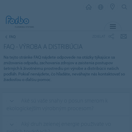
MENU
ZDIELAŤ
FAQ
FAQ - VÝROBA A DISTRIBÚCIA
Na tejto stránke FAQ nájdete odpovede na otázky týkajúce sa
znižovania odpadu, zachovania zdrojov a zaistenia postupov
šetrných k životnému prostrediu pri výrobe a distribúcii našich
podláh. Pokiaľ nenájdete, čo hľadáte, neváhajte nás kontaktovať so
žiadosťou o ďalšiu pomoc.
Aké sú vaše snahy o posun smerom k
ekologickejším výrobným procesom?
Aký druh zelenej energie používate vo
svojich továrňach?