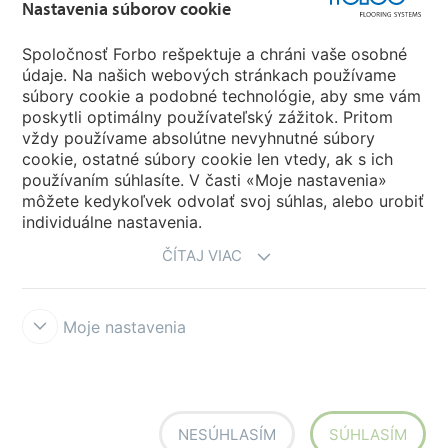
Nastavenia súborov cookie
Forbo Movement Systems
Spoločnosť Forbo rešpektuje a chráni vaše osobné
údaje. Na našich webových stránkach používame
súbory cookie a podobné technológie, aby sme vám
poskytli optimálny používateľský zážitok. Pritom
Zvoľte krajinu
vždy používame absolútne nevyhnutné súbory
cookie, ostatné súbory cookie len vtedy, ak s ich
Zvoľte svoju krajinu
používaním súhlasíte. V časti «Moje nastavenia»
môžete kedykoľvek odvolať svoj súhlas, alebo urobiť
individuálne nastavenia.
ČÍTAJ VIAC
Moje nastavenia
Vyhlásenia a podmienky používania
Vyhlásenie o ochrane osobných
údajov
Cookies
Forbo Integrity Line
Nastavenia súborov cookie
NESÚHLASÍM
SÚHLASÍM