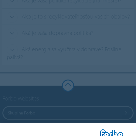
Aká je vaša politika recyklácie (na mieste)?
Ako je to s recyklovateľnosťou vašich obalov?
Aká je vaša dopravná politika?
Aká energia sa využíva v doprave? Fosílne
palivá?
Forbo Websites
Skupina Forbo
Forbo Flooring Systems