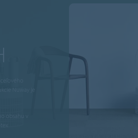
H
oceľového
ukcie Nuway je
ho obsahu v
otex