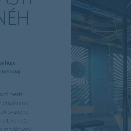
NÉH
sahuje
túmenový
osti medzi
ým obsahom v
ecyklovaného
iektoré naše
ca recyklovaný