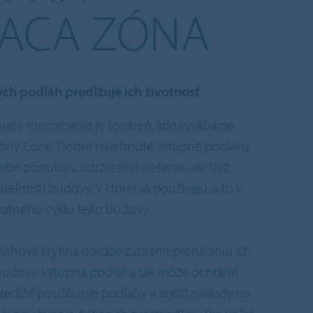
IACA ZÓNA
ých podláh predlžuje ich životnosť
oral v Krommenie je továreň, kde vyrábame
 zóny Coral. Dobre navrhnuté vstupné podlahy
ebe ponúkajú udržateľné riešenie, ale tiež
ateľnosti budovy, v ktorej sa používajú, a to v
otného cyklu tejto budovy.
ahová krytina dokáže zabrániť prenikaniu až
budovy. Vstupná podlaha tak môže ochrániť
 predĺžiť používanie podlahy a znížiť náklady na