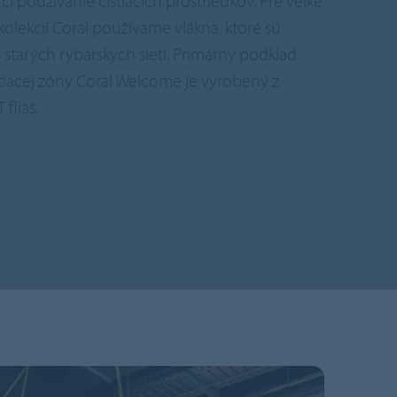
 či používanie čistiacich prostriedkov. Pre veľké
olekcií Coral používame vlákna, ktoré sú
starých rybárskych sietí. Primárny podklad
stiacej zóny Coral Welcome je vyrobený z
fliaš.