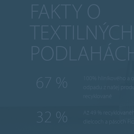
FAKTY O
TEXTILNÝCH
PODLAHÁC
100
%
100% hliníkového a 
odpadu z našej prod
recyklované
49
%
Až 49 % recyklované
dielcoch a pásoch Fl