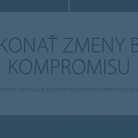
KONAŤ ZMENY 
KOMPROMISU
je lídrom na trhu a je pripravená podniknúť veľké kroky n