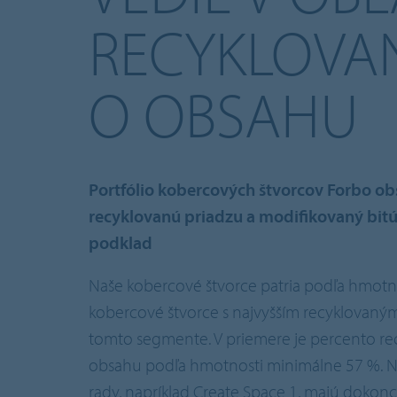
RECYKLOVA
O OBSAHU
Portfólio kobercových štvorcov Forbo ob
recyklovanú priadzu a modifikovaný bi
podklad
Naše kobercové štvorce patria podľa hmotn
kobercové štvorce s najvyšším recyklovan
tomto segmente. V priemere je percento r
obsahu podľa hmotnosti minimálne 57 %. N
rady, napríklad Create Space 1, majú dokon