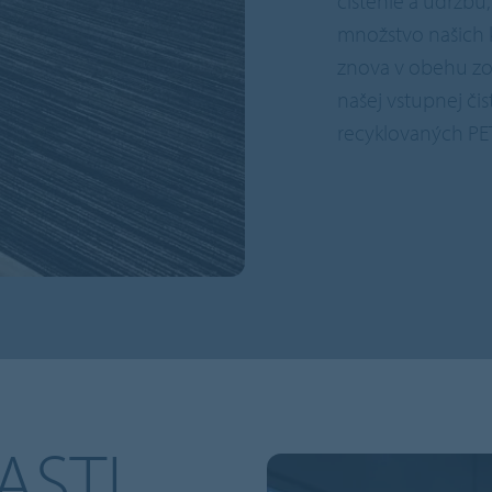
čistenie a údržbu,
množstvo našich k
znova v obehu zo 
našej vstupnej či
recyklovaných PET 
ASTI