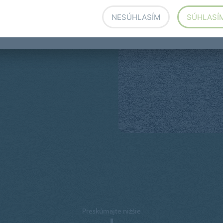
NESÚHLASÍM
SÚHLASÍ
Preskúmajte nižšie