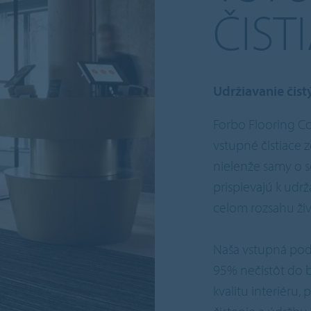
ČIST
Udržiavanie čist
Forbo Flooring C
vstupné čistiace
nielenže samy o s
prispievajú k udrž
celom rozsahu živ
Naša vstupná podl
95% nečistôt do 
kvalitu interiéru,