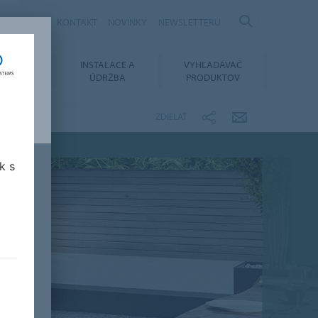
KARIÉRA
KONTAKT
NOVINKY
NEWSLETTERU
OVANIE
INSTALACE A
VYHĽADÁVAČ
MENTOV
ÚDRŽBA
PRODUKTOV
ZDIELAŤ
k s