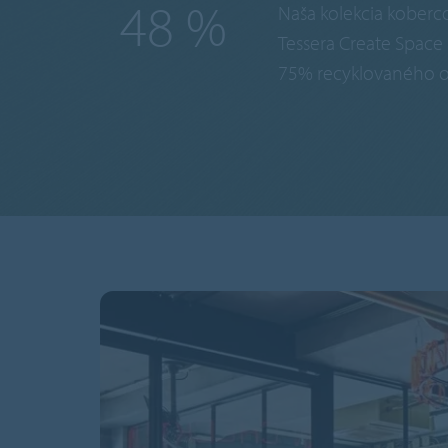
75
%
Naša kolekcia koberc
Tessera Create Space
75% recyklovaného 