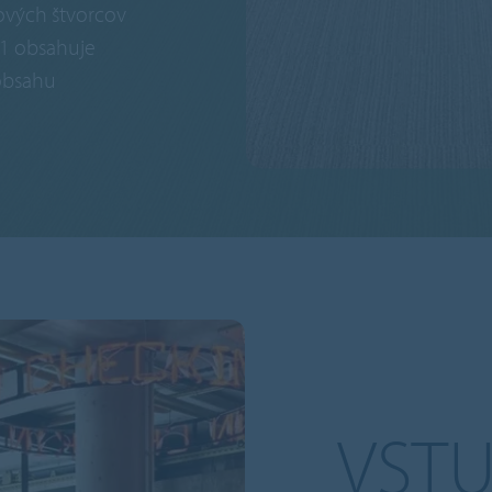
ových štvorcov
 1 obsahuje
obsahu
VST