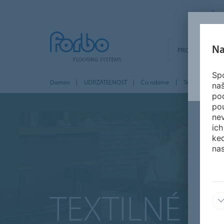
Na
PRODUKTY
Spo
Domov
UDRŽATEĽNOSŤ
Čo robíme
Textil
na
po
po
nev
ich
ked
nas
TEXTILNÉ