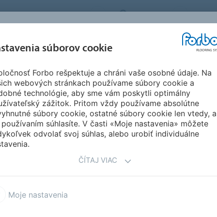
FORBO FLOORING SYSTEMS
SLOVAKIA
O NÁS
REFERENCIE A
SŤAH
stavenia súborov cookie
SEGMENTY
UDRŽATEĽNOSŤ
INŠPIRÁCIE
DOKU
ločnosť Forbo rešpektuje a chráni vaše osobné údaje. Na
šich webových stránkach používame súbory cookie a
dobné technológie, aby sme vám poskytli optimálny
užívateľský zážitok. Pritom vždy používame absolútne
yhnutné súbory cookie, ostatné súbory cookie len vtedy, a
 používaním súhlasíte. V časti «Moje nastavenia» môžete
ykoľvek odvolať svoj súhlas, alebo urobiť individuálne
tavenia.
ČÍTAJ VIAC
Moje nastavenia