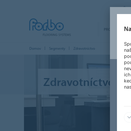
Na
PRODUKTY
Spo
Domov
Segmenty
Zdravotníctvo
na
po
po
nev
ich
Zdravotníctvo
ked
nas