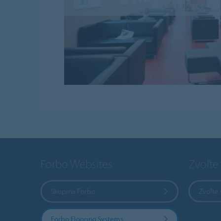
Forbo Websites
Zvoľte 
Skupina Forbo
Zvoľte 
Forbo Flooring Systems