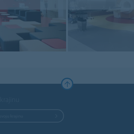
krajinu
svoju krajinu