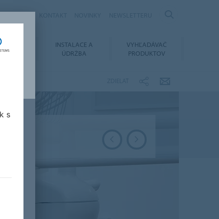
KARIÉRA
KONTAKT
NOVINKY
NEWSLETTERU
OVANIE
INSTALACE A
VYHĽADÁVAČ
MENTOV
ÚDRŽBA
PRODUKTOV
ZDIELAŤ
k s