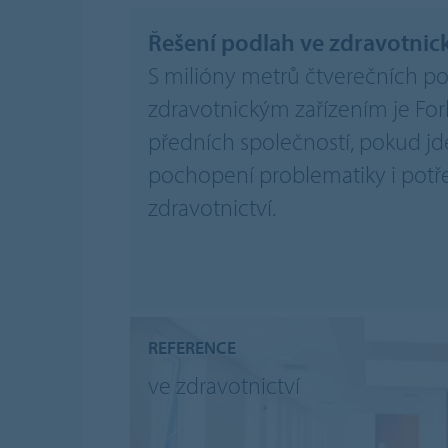
Řešení podlah ve zdravotnic
S milióny metrů čtverečních 
zdravotnickým zařízením je Fo
předních společností, pokud jd
pochopení problematiky i potře
zdravotnictví.
REFERENCE
ve zdravotnictví