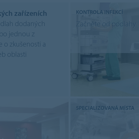
kých zařízeních
KONTROLA INFEKCÍ
podlah dodaných
Začněte od podlahy
rbo jednou z
e o zkušenosti a
b oblasti
SPECIALIZOVANÁ MÍSTA