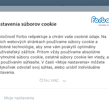
FORBO FLOORING SYSTEMS
SLOVAKIA
O NÁS
REFERENCIE A
SŤAH
stavenia súborov cookie
SEGMENTY
UDRŽATEĽNOSŤ
INŠPIRÁCIE
DOKU
ločnosť Forbo rešpektuje a chráni vaše osobné údaje. Na
šich webových stránkach používame súbory cookie a
dobné technológie, aby sme vám poskytli optimálny
užívateľský zážitok. Pritom vždy používame absolútne
yhnutné súbory cookie, ostatné súbory cookie len vtedy, a
 používaním súhlasíte. V časti «Moje nastavenia» môžete
ykoľvek odvolať svoj súhlas, alebo urobiť individuálne
tavenia.
ČÍTAJ VIAC
Moje nastavenia