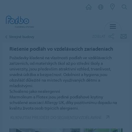
MENU
ZDIELAŤ
Verejné budovy
Riešenie podláh vo vzdelávacích zariadeniach
Požadavky kladené na vlastnosti podlah ve vzdělávacích
zařízeních, od mateřských škol až po střední školy a
univerzity, jsou především atraktivní vzhled, trvanlivost,
snadná údržba a bezpečnost. Odolnost a hygiena jsou
obzvlášť důležité na místech využívaných dětmi a
mladistvými.
Schváleno jako nealergenní
Marmoleum a Flotex jsou jediné podlahové krytiny
schválené asociací Allergy UK, díky pozitivnímu dopadu na
kvalitu života osob trpících alergiemi.
KLIKNUTÍM PŘEJDĚTE DO SEGMENTU VZDĚLÁVÁNÍ