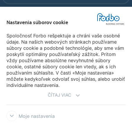
Forbo Flooring Systems
Nastavenia súborov cookie
Forbo Movement Systems
Spoločnosť Forbo rešpektuje a chráni vaše osobné
údaje. Na našich webových stránkach používame
súbory cookie a podobné technológie, aby sme vám
poskytli optimálny používateľský zážitok. Pritom
Zvoľte krajinu
vždy používame absolútne nevyhnutné súbory
cookie, ostatné súbory cookie len vtedy, ak s ich
Zvoľte svoju krajinu
používaním súhlasíte. V časti «Moje nastavenia»
môžete kedykoľvek odvolať svoj súhlas, alebo urobiť
individuálne nastavenia.
ČÍTAJ VIAC
Moje nastavenia
Vyhlásenia a podmienky používania
Vyhlásenie o ochrane osobných