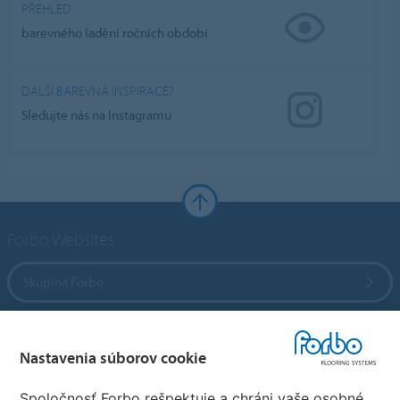
PŘEHLED
barevného ladění ročních období
DALŠÍ BAREVNÁ INSPIRACE?
Sledujte nás na Instagramu
Forbo Websites
Skupina Forbo
Forbo Flooring Systems
Nastavenia súborov cookie
Forbo Movement Systems
Spoločnosť Forbo rešpektuje a chráni vaše osobné