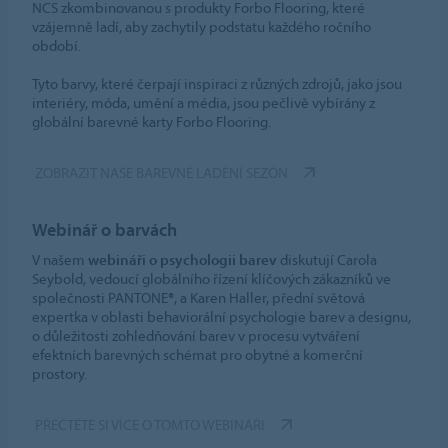
NCS zkombinovanou s produkty Forbo Flooring, které
vzájemně ladí, aby zachytily podstatu každého ročního
období.
Tyto barvy, které čerpají inspiraci z různých zdrojů, jako jsou
interiéry, móda, umění a média, jsou pečlivě vybírány z
globální barevné karty Forbo Flooring.
ZOBRAZIT NAŠE BAREVNÉ LADĚNÍ SEZÓN
Webinář o barvách
V našem
webináři o psychologii barev
diskutují Carola
Seybold, vedoucí globálního řízení klíčových zákazníků ve
společnosti PANTONE®, a Karen Haller, přední světová
expertka v oblasti behaviorální psychologie barev a designu,
o důležitosti zohledňování barev v procesu vytváření
efektních barevných schémat pro obytné a komerční
prostory.
PŘEČTĚTE SI VÍCE O TOMTO WEBINÁŘI