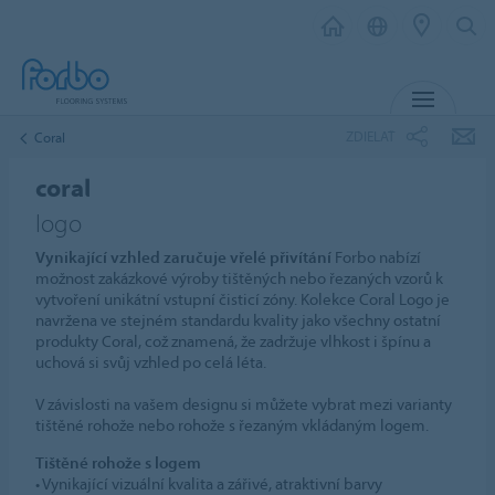
MENU
ZDIELAŤ
Coral
coral
logo
Vynikající vzhled zaručuje vřelé přivítání
Forbo nabízí
možnost zakázkové výroby tištěných nebo řezaných vzorů k
vytvoření unikátní vstupní čisticí zóny. Kolekce Coral Logo je
navržena ve stejném standardu kvality jako všechny ostatní
produkty Coral, což znamená, že zadržuje vlhkost i špínu a
uchová si svůj vzhled po celá léta.
V závislosti na vašem designu si můžete vybrat mezi varianty
tištěné rohože nebo rohože s řezaným vkládaným logem.
Tištěné rohože s logem
• Vynikající vizuální kvalita a zářivé, atraktivní barvy