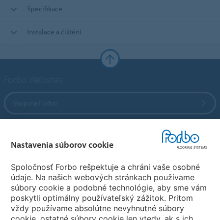
Specifikace
Instalace a čištění
Forbo Websites
Skupina Forbo
Forbo Flooring Systems
Nastavenia súborov cookie
Forbo Movement Systems
Spoločnosť Forbo rešpektuje a chráni vaše osobné
údaje. Na našich webových stránkach používame
súbory cookie a podobné technológie, aby sme vám
poskytli optimálny používateľský zážitok. Pritom
Zvoľte krajinu
vždy používame absolútne nevyhnutné súbory
cookie, ostatné súbory cookie len vtedy, ak s ich