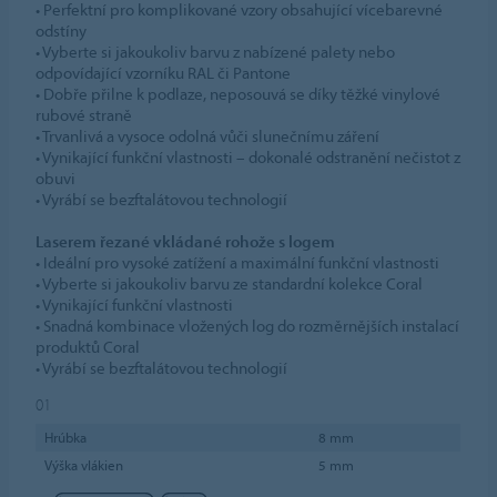
• Perfektní pro komplikované vzory obsahující vícebarevné
odstíny
• Vyberte si jakoukoliv barvu z nabízené palety nebo
odpovídající vzorníku RAL či Pantone
• Dobře přilne k podlaze, neposouvá se díky těžké vinylové
rubové straně
• Trvanlivá a vysoce odolná vůči slunečnímu záření
• Vynikající funkční vlastnosti – dokonalé odstranění nečistot z
obuvi
• Vyrábí se bezftalátovou technologií
Laserem řezané vkládané rohože s logem
• Ideální pro vysoké zatížení a maximální funkční vlastnosti
• Vyberte si jakoukoliv barvu ze standardní kolekce Coral
• Vynikající funkční vlastnosti
• Snadná kombinace vložených log do rozměrnějších instalací
produktů Coral
• Vyrábí se bezftalátovou technologií
01
Hrúbka
8 mm
Výška vlákien
5 mm