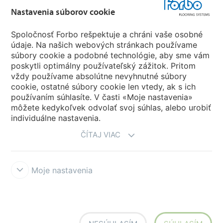
Nastavenia súborov cookie
Forbo Movement Systems
Spoločnosť Forbo rešpektuje a chráni vaše osobné
údaje. Na našich webových stránkach používame
súbory cookie a podobné technológie, aby sme vám
poskytli optimálny používateľský zážitok. Pritom
Zvoľte krajinu
vždy používame absolútne nevyhnutné súbory
cookie, ostatné súbory cookie len vtedy, ak s ich
Zvoľte svoju krajinu
používaním súhlasíte. V časti «Moje nastavenia»
môžete kedykoľvek odvolať svoj súhlas, alebo urobiť
individuálne nastavenia.
ČÍTAJ VIAC
Moje nastavenia
Vyhlásenia a podmienky používania
Vyhlásenie o ochrane osobných
údajov
Cookies
Forbo Integrity Line
Nastavenia súborov cookie