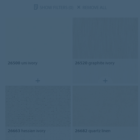
SHOW FILTERS
(0)
REMOVE ALL
26500
uni ivory
26520
graphite ivory
26663
hessian ivory
26682
quartz linen