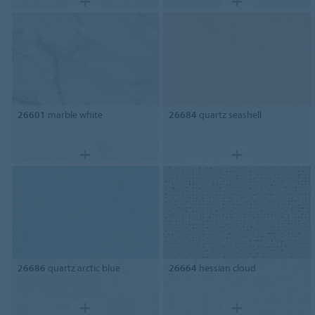
26601
marble white
26684
quartz seashell
26686
quartz arctic blue
26664
hessian cloud