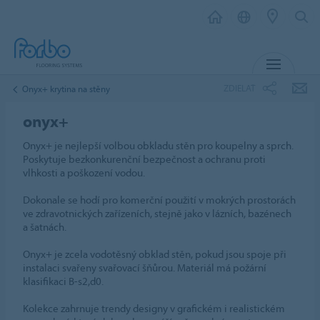
MENU
ZDIELAŤ
Onyx+ krytina na stěny
onyx+
Onyx+ je nejlepší volbou obkladu stěn pro koupelny a sprch.
Poskytuje bezkonkurenční bezpečnost a ochranu proti
vlhkosti a poškození vodou.
Dokonale se hodí pro komerční použití v mokrých prostorách
ve zdravotnických zařízeních, stejně jako v lázních, bazénech
a šatnách.
Onyx+ je zcela vodotěsný obklad stěn, pokud jsou spoje při
instalaci svařeny svařovací šňůrou. Materiál má požární
klasifikaci B-s2,d0.
Kolekce zahrnuje trendy designy v grafickém i realistickém