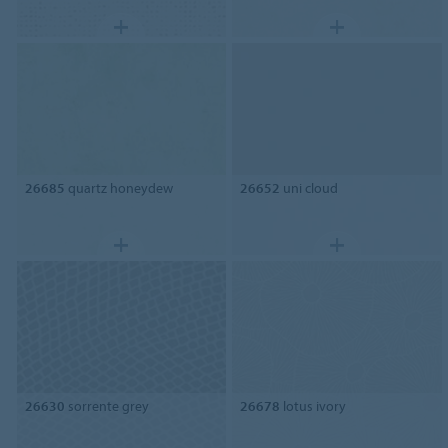
26685
quartz honeydew
26652
uni cloud
26630
sorrente grey
26678
lotus ivory