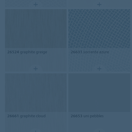
26524
graphite greige
26631
sorrente azure
26661
graphite cloud
26653
uni pebbles