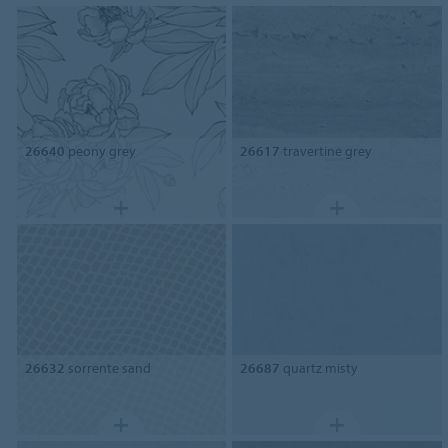
26640
peony grey
26617
travertine grey
26632
sorrente sand
26687
quartz misty