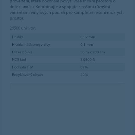
provedení, které dokonale povýší vaše mokré prostory o
dotek luxusu. Kombinujte a spojujte s našimi různými
variantami vinylových podlah pro kompletní řešení mokrých
prostor.
26500
uni ivory
Hrúbka
0,92 mm
Hrúbka nášľapnej vrstvy
0,1 mm
Dĺžka x Šírka
30 m x 200 cm
NCS kód
S 0500-N
Hodnota LRV
82%
Recyklovaný obsah
20%