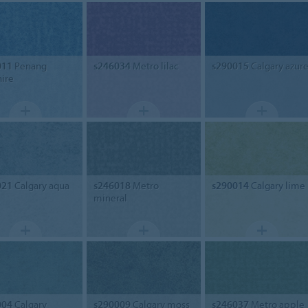
011
Penang
s246034
Metro lilac
s290015
Calgary azur
ire
021
Calgary aqua
s246018
Metro
s290014
Calgary lime
mineral
004
Calgary
s290009
Calgary moss
s246037
Metro apple