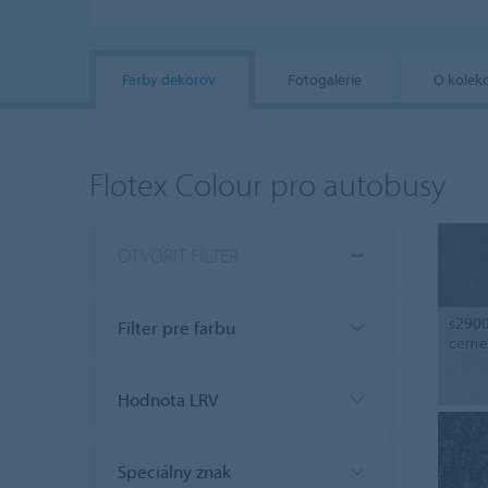
Farby dekorov
Fotogalerie
O kolekc
Flotex Colour pro autobusy
OTVORIŤ FILTER
s290
Filter pre farbu
ceme
Hodnota LRV
Špeciálny znak