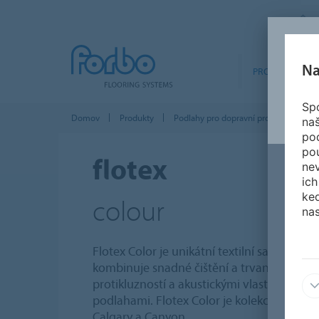
Na
PRODUKTY
Spo
Domov
Produkty
Podlahy pro dopravní prostředky
na
po
po
flotex
nev
ich
ked
colour
nas
Flotex Color je unikátní textilní sametová 
kombinuje snadné čištění a trvanlivost p
protikluzností a akustickými vlastnostmi o
podlahami. Flotex Color je kolekce čtyř hl
Calgary a Canyon.