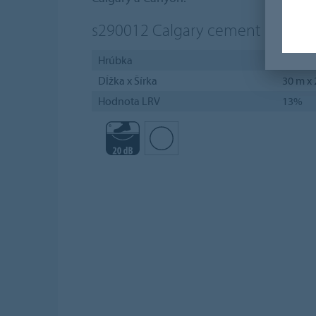
s290012
Calgary cement
Hrúbka
4,3 mm
Dĺžka x Šírka
30 m x
Hodnota LRV
13%