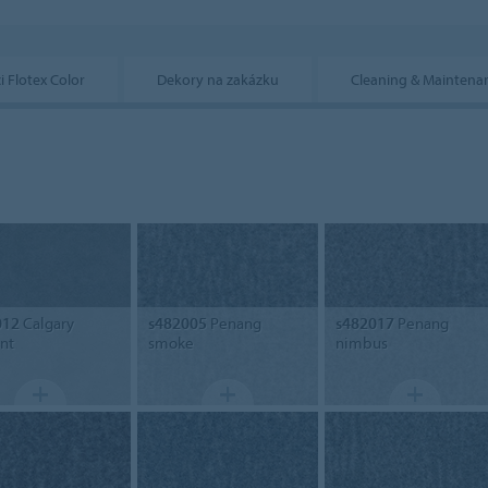
i Flotex Color
Dekory na zakázku
Cleaning & Maintena
012
Calgary
s482005
Penang
s482017
Penang
nt
smoke
nimbus