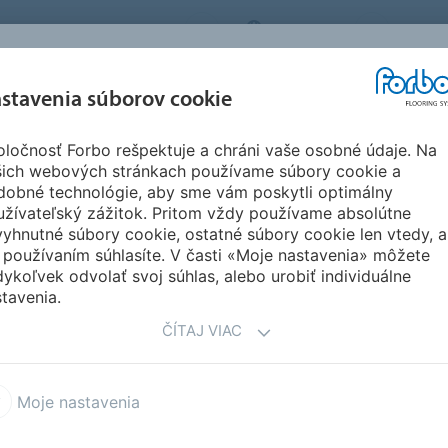
FORBO FLOORING SYSTEMS
SLOVAKIA
O NÁS
REFERENCIE A
SŤAH
stavenia súborov cookie
SEGMENTY
UDRŽATEĽNOSŤ
INŠPIRÁCIE
DOKU
ločnosť Forbo rešpektuje a chráni vaše osobné údaje. Na
Podlahové krytiny pro autobusy
Flotex Colour pro autobusy
šich webových stránkach používame súbory cookie a
dobné technológie, aby sme vám poskytli optimálny
užívateľský zážitok. Pritom vždy používame absolútne
yhnutné súbory cookie, ostatné súbory cookie len vtedy, a
 používaním súhlasíte. V časti «Moje nastavenia» môžete
ykoľvek odvolať svoj súhlas, alebo urobiť individuálne
tavenia.
ČÍTAJ VIAC
podlahová krytina, která
ružné podlahy s komfortem,
bvykle spojenými s textilními
Moje nastavenia
adkých vzorů; Metro, Penang,