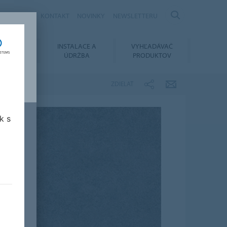
KARIÉRA
KONTAKT
NOVINKY
NEWSLETTERU
OVANIE
INSTALACE A
VYHĽADÁVAČ
MENTOV
ÚDRŽBA
PRODUKTOV
ZDIELAŤ
k s