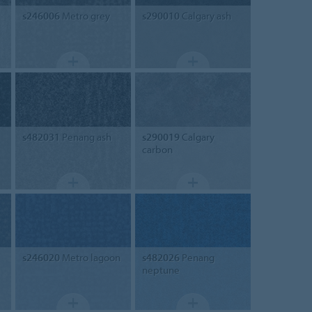
s246006
Metro grey
s290010
Calgary ash
s482031
Penang ash
s290019
Calgary
carbon
s246020
Metro lagoon
s482026
Penang
neptune