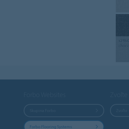
s246
choco
Forbo Websites
Zvoľte 
Skupina Forbo
Zvoľte 
Forbo Flooring Systems