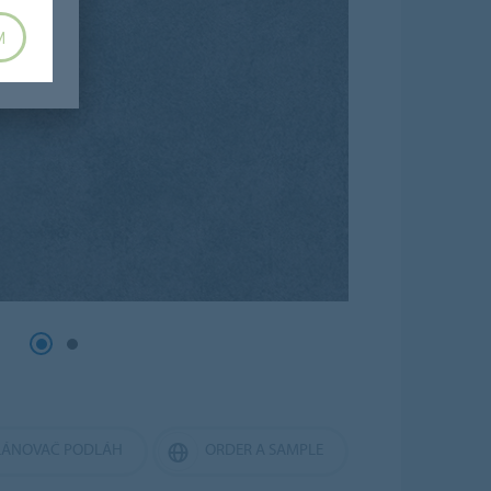
M
LÁNOVAČ PODLÁH
ORDER A SAMPLE