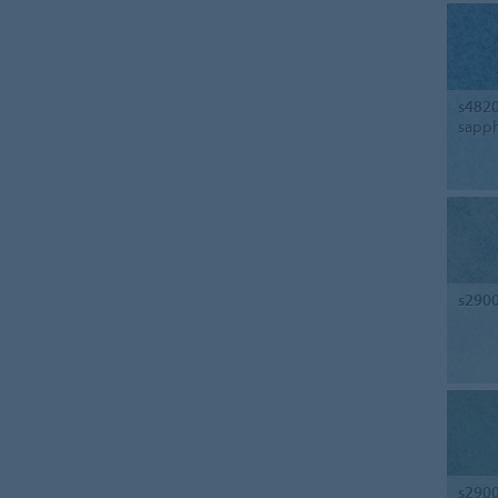
s482
sapph
s290
s290