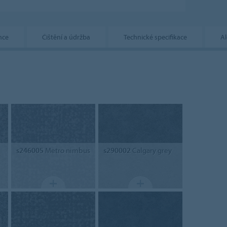
nce
Čištění a údržba
Technické specifikace
Al
s246005
Metro nimbus
s290002
Calgary grey