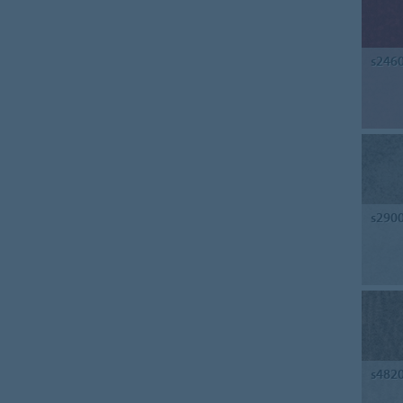
s246
s290
s482