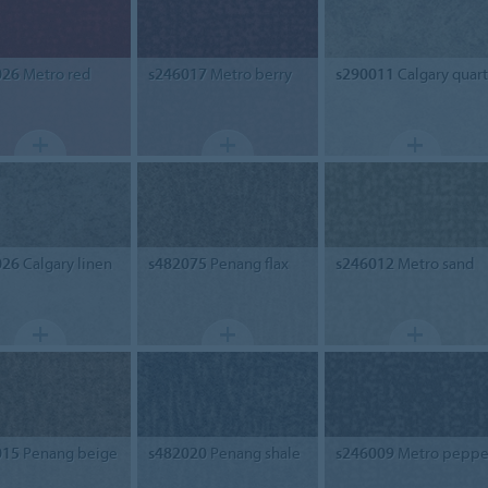
026
Metro red
s246017
Metro berry
s290011
Calgary quart
026
Calgary linen
s482075
Penang flax
s246012
Metro sand
015
Penang beige
s482020
Penang shale
s246009
Metro peppe