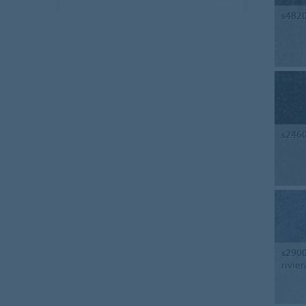
s482
s246
s290
rivier