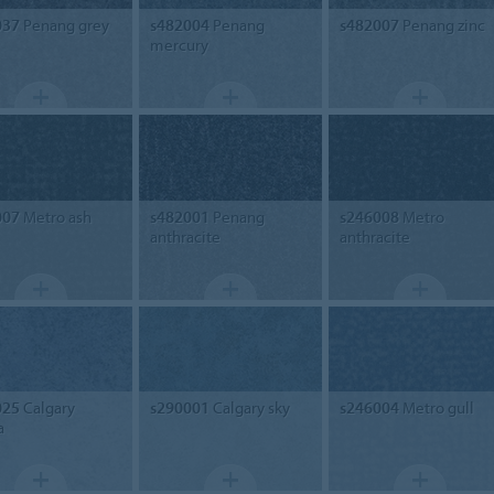
037
Penang grey
s482004
Penang
s482007
Penang zinc
mercury
007
Metro ash
s482001
Penang
s246008
Metro
anthracite
anthracite
025
Calgary
s290001
Calgary sky
s246004
Metro gull
a