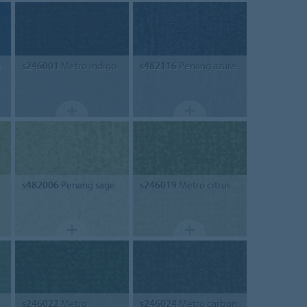
e
s246001
Metro indigo
s482116
Penang azure
s482006
Penang sage
s246019
Metro citrus
s246022
Metro
s246024
Metro carbon