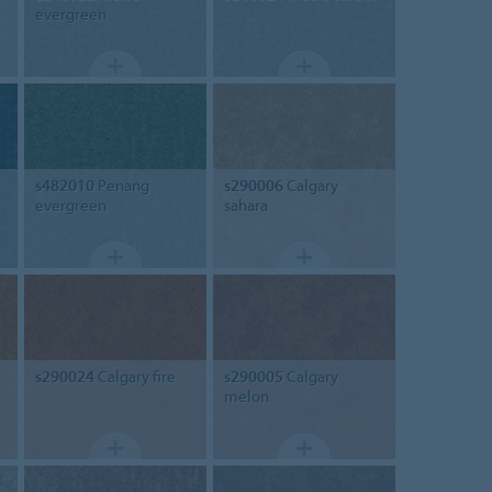
evergreen
s482010
Penang
s290006
Calgary
evergreen
sahara
s290024
Calgary fire
s290005
Calgary
melon