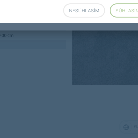
NESÚHLASÍM
SÚHLASÍ
 200 cm
P