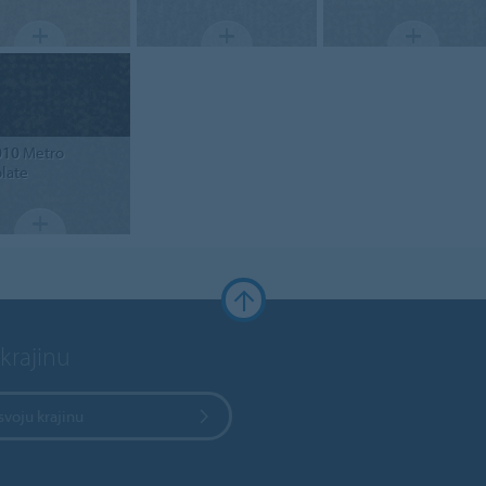
010
Metro
late
krajinu
svoju krajinu