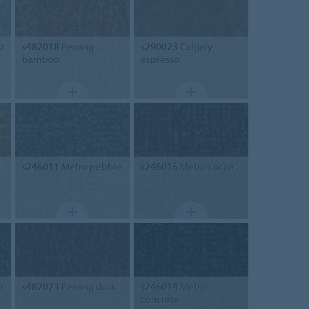
z
s482018
Penang
s290023
Calgary
bamboo
espresso
s246011
Metro pebble
s246015
Metro cocoa
r
s482023
Penang dusk
s246014
Metro
concrete