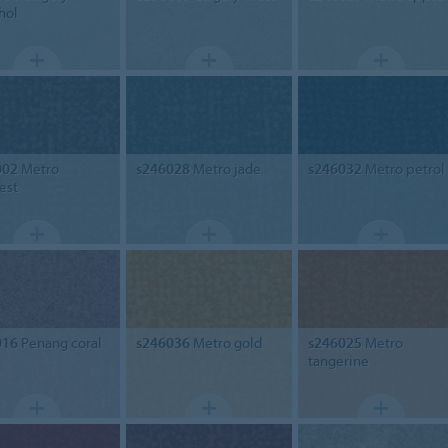
hol
002
Metro
s246028
Metro jade
s246032
Metro petrol
est
016
Penang coral
s246036
Metro gold
s246025
Metro
tangerine