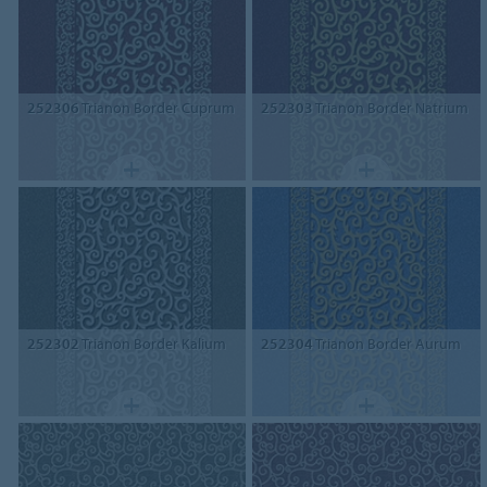
252306
Trianon Border Cuprum
252303
Trianon Border Natrium
252302
Trianon Border Kalium
252304
Trianon Border Aurum