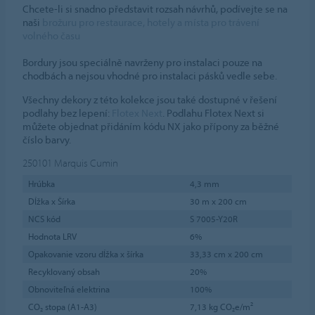
Chcete-li si snadno představit rozsah návrhů, podívejte se na
naši
brožuru pro restaurace, hotely a místa pro trávení
volného času
Bordury jsou speciálně navrženy pro instalaci pouze na
chodbách a nejsou vhodné pro instalaci pásků vedle sebe.
Všechny dekory z této kolekce jsou také dostupné v řešení
podlahy bez lepení:
Flotex Next
. Podlahu Flotex Next si
můžete objednat přidáním kódu NX jako přípony za běžné
číslo barvy.
250101
Marquis Cumin
Hrúbka
4,3 mm
Dĺžka x Šírka
30 m x 200 cm
NCS kód
S 7005-Y20R
Hodnota LRV
6%
Opakovanie vzoru dĺžka x šírka
33,33 cm x 200 cm
Recyklovaný obsah
20%
Obnoviteľná elektrina
100%
CO₂ stopa (A1-A3)
7,13 kg CO₂e/m²