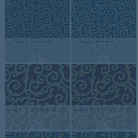
252101
Trianon Zincun
252105
Trianon Titan
252206
Trianon Large Cuprum
252203
Trianon Large Natrium