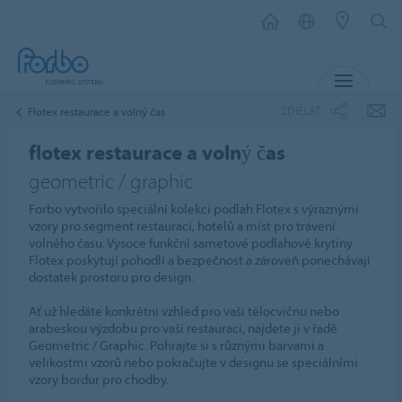
MENU
ZDIELAŤ
Flotex restaurace a volný čas
flotex restaurace a volný čas
geometric / graphic
Forbo vytvořilo speciální kolekci podlah Flotex s výraznými
vzory pro segment restaurací, hotelů a míst pro trávení
volného času. Vysoce funkční sametové podlahové krytiny
Flotex poskytují pohodlí a bezpečnost a zároveň ponechávají
dostatek prostoru pro design.
Ať už hledáte konkrétní vzhled pro vaši tělocvičnu nebo
arabeskou výzdobu pro vaši restauraci, najdete ji v řadě
Geometric / Graphic. Pohrajte si s různými barvami a
velikostmi vzorů nebo pokračujte v designu se speciálními
vzory bordur pro chodby.