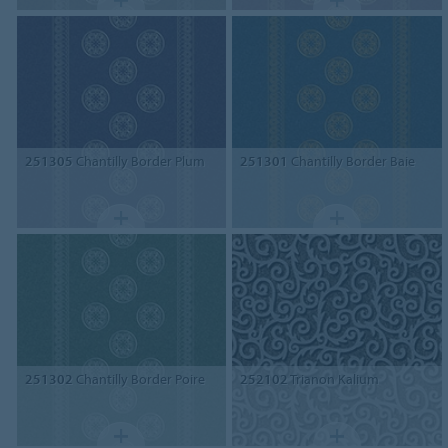
251305
Chantilly Border Plum
251301
Chantilly Border Baie
251302
Chantilly Border Poire
252102
Trianon Kalium