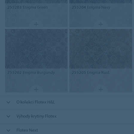
255203
Enigma Green
255204
Enigma Navy
255202
Enigma Burgundy
255205
Enigma Rust
O kolekci Flotex H&L
Výhody krytiny Flotex
Flotex Next