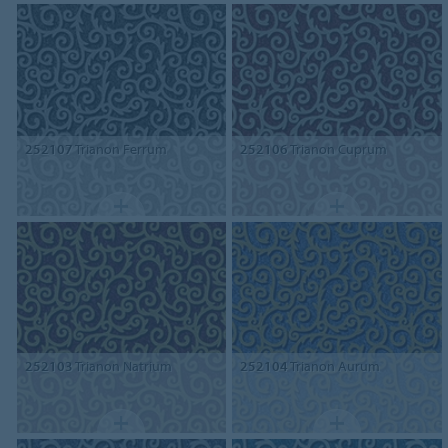
252107
Trianon Ferrum
252106
Trianon Cuprum
252103
Trianon Natrium
252104
Trianon Aurum