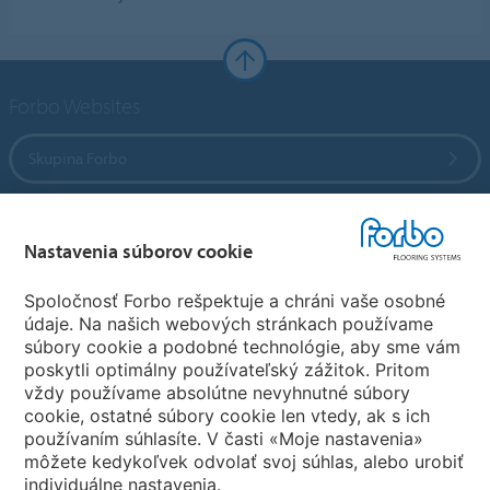
Forbo Websites
Skupina Forbo
Forbo Flooring Systems
Nastavenia súborov cookie
Forbo Movement Systems
Spoločnosť Forbo rešpektuje a chráni vaše osobné
údaje. Na našich webových stránkach používame
súbory cookie a podobné technológie, aby sme vám
poskytli optimálny používateľský zážitok. Pritom
Zvoľte krajinu
vždy používame absolútne nevyhnutné súbory
cookie, ostatné súbory cookie len vtedy, ak s ich
Zvoľte svoju krajinu
používaním súhlasíte. V časti «Moje nastavenia»
môžete kedykoľvek odvolať svoj súhlas, alebo urobiť
individuálne nastavenia.