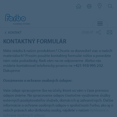
MENU
ZDIELAŤ
KONTAKT
KONTAKTNÝ FORMULÁR
Máte otázku k našim produktom? Chcete sa dozvedieť viac o našich
materiáloch? Prosím použite kontaktný formulár nižšie a povedzte
nám vaše požiadavky. Radi vám na ne odpovieme. Alebo nás
môžete kontaktovať telefonicky priamo na
+421 910 995 232
.
Ďakujeme
Oznámenie o ochrane osobných údajov:
Vaše údaje spracujeme iba na účely, ktoré sú vám v čase prenosu
údajov známe. Na spracovanie údajov čiastočne využívame služby
externých poskytovateľov služieb, domácich aj zahraničných. Ďalšie
informácie o ochrane osobných údajov v spoločnosti Forbo, ako aj o
vašich právach ako dotknutej osoby, nájdete v našom
Vyhlásení o
ochrane osobných údajov