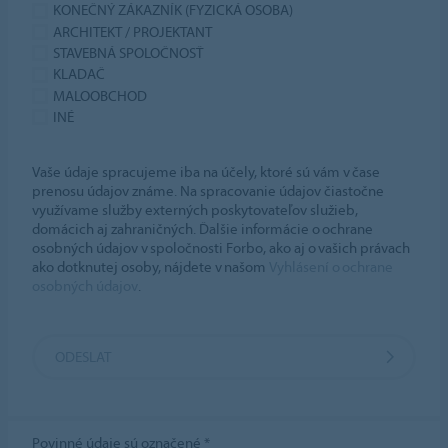
KONEČNÝ ZÁKAZNÍK (FYZICKÁ OSOBA)
ARCHITEKT / PROJEKTANT
STAVEBNÁ SPOLOČNOSŤ
KLADAČ
MALOOBCHOD
INÉ
Vaše údaje spracujeme iba na účely, ktoré sú vám v čase
prenosu údajov známe. Na spracovanie údajov čiastočne
využívame služby externých poskytovateľov služieb,
domácich aj zahraničných. Ďalšie informácie o ochrane
osobných údajov v spoločnosti Forbo, ako aj o vašich právach
ako dotknutej osoby, nájdete v našom
Vyhlásení o ochrane
osobných údajov
.
ODESLAT
Povinné údaje sú označené *