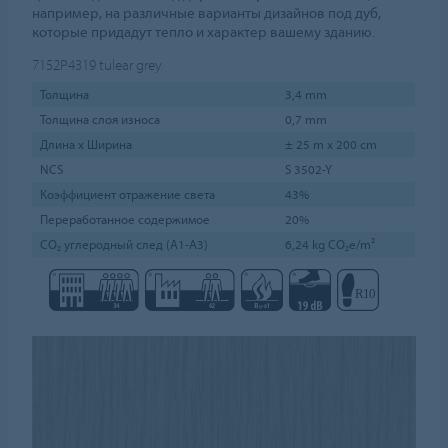
например, на различные варианты дизайнов под дуб,
которые придадут тепло и характер вашему зданию.
7152P4319
tulear grey
Толщина
3,4 mm
Толщина слоя износа
0,7 mm
Длина х Ширина
± 25 m x 200 cm
NCS
S 3502-Y
Коэффициент отражение света
43%
Переработанное содержимое
20%
CO₂ углеродный след (A1-A3)
6,24 kg CO₂e/m²