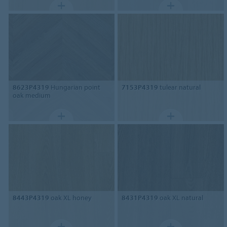
8623P4319
Hungarian point
7153P4319
tulear natural
oak medium
8443P4319
oak XL honey
8431P4319
oak XL natural