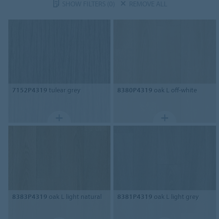
SHOW FILTERS
(0)
REMOVE ALL
7152P4319
tulear grey
8380P4319
oak L off-white
8383P4319
oak L light natural
8381P4319
oak L light grey