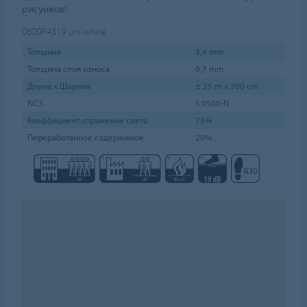
рисунков!
0800P4319
uni white
Толщина
3,4 mm
Толщина слоя износа
0,7 mm
Длина х Ширина
± 25 m x 200 cm
NCS
S 0500-N
Коэффициент отражение света
73%
Переработанное содержимое
20%