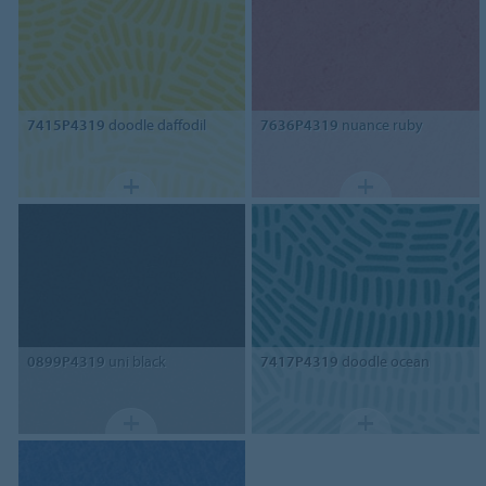
7415P4319
doodle daffodil
7636P4319
nuance ruby
0899P4319
uni black
7417P4319
doodle ocean