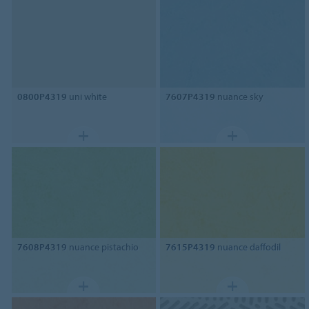
0800P4319
uni white
7607P4319
nuance sky
7608P4319
nuance pistachio
7615P4319
nuance daffodil