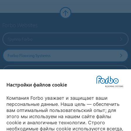
Forbo Websites
Группа Forbo
Forbo Flooring Systems
Forbo Movement Systems
Настройки файлов cookie
Выберите страну
Компания Forbo уважает и защищает ваши
персональные данные. Наша цель — обеспечить
вам оптимальный пользовательский опыт; для
Выберите вашу страну
этого мы используем на нашем сайте файлы
cookie и аналогичные технологии. Строго
необходимые файлы cookie используются всегда,