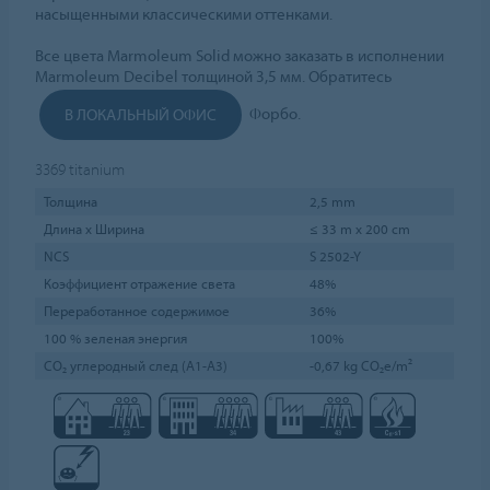
насыщенными классическими оттенками.
Все цвета Marmoleum Solid можно заказать в исполнении
Marmoleum Decibel толщиной 3,5 мм. Обратитесь
Форбо.
В ЛОКАЛЬНЫЙ ОФИС
3369
titanium
Толщина
2,5 mm
Длина х Ширина
≤ 33 m x 200 cm
NCS
S 2502-Y
Коэффициент отражение света
48%
Переработанное содержимое
36%
100 % зеленая энергия
100%
CO₂ углеродный след (A1-A3)
-0,67 kg CO₂e/m²