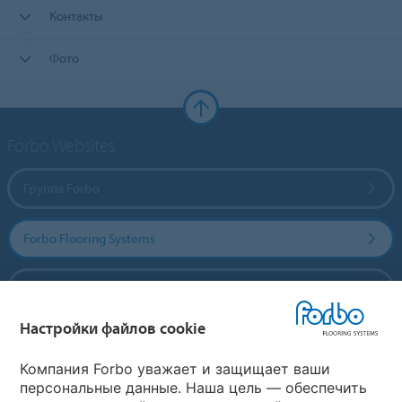
Контакты
Фото
Forbo Websites
Группа Forbo
Forbo Flooring Systems
Forbo Movement Systems
Настройки файлов cookie
Выберите страну
Компания Forbo уважает и защищает ваши
персональные данные. Наша цель — обеспечить