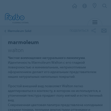
МЕНЮ
ПОДЕЛИТЬСЯ
Marmoleum Solid
marmoleum
walton
Чистое воплощение натурального линолеума
.
Идентичность Marmoleum Walton с его гладкой
поверхностью и минимальным, неприхотливым
оформлением делает его идеальным представителем
наших натуральных напольных покрытий.
Простой внешний вид позволяет Walton легко
адаптироваться к контексту, в котором он используется, а
утонченная текстура придает полу мягкий и естественный
вид.
Современная цветовая палитра представлена холодными
серыми тонами, теплыми землистыми оттенками и