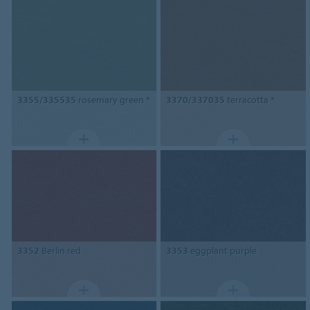
3355/335535
rosemary green *
3370/337035
terracotta *
3352
Berlin red
3353
eggplant purple