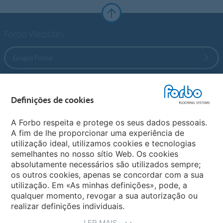
Forbo Websites
Grupo Forbo
Forbo Flooring Systems
Definições de cookies
Forbo Movement Systems
A Forbo respeita e protege os seus dados pessoais.
A fim de lhe proporcionar uma experiência de
utilização ideal, utilizamos cookies e tecnologias
semelhantes no nosso sítio Web. Os cookies
Sites Forbo
absolutamente necessários são utilizados sempre;
os outros cookies, apenas se concordar com a sua
Selecione o país
utilização. Em «As minhas definições», pode, a
qualquer momento, revogar a sua autorização ou
realizar definições individuais.
LER MAIS