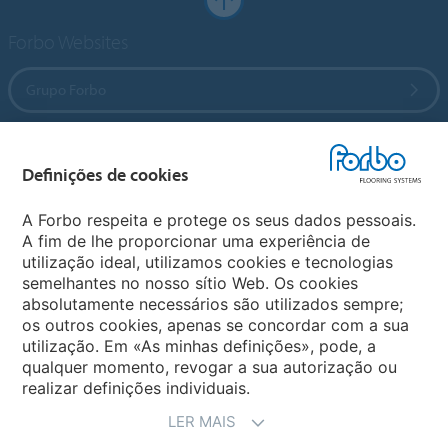
Forbo Websites
Grupo Forbo
Forbo Flooring Systems
Definições de cookies
Forbo Movement Systems
A Forbo respeita e protege os seus dados pessoais.
A fim de lhe proporcionar uma experiência de
utilização ideal, utilizamos cookies e tecnologias
semelhantes no nosso sítio Web. Os cookies
Sites Forbo
absolutamente necessários são utilizados sempre;
os outros cookies, apenas se concordar com a sua
Selecione o país
utilização. Em «As minhas definições», pode, a
qualquer momento, revogar a sua autorização ou
realizar definições individuais.
LER MAIS