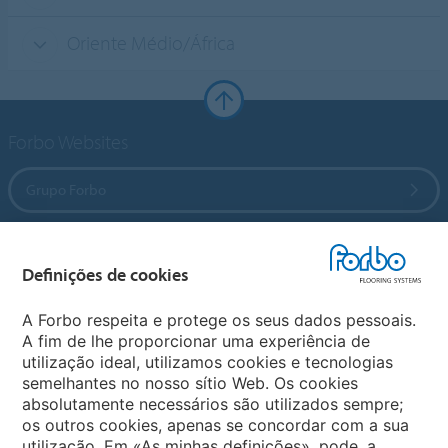
Oriente Médio/África
Forbo Websites
Grupo Forbo
Forbo Flooring Systems
Definições de cookies
Forbo Movement Systems
A Forbo respeita e protege os seus dados pessoais.
A fim de lhe proporcionar uma experiência de
utilização ideal, utilizamos cookies e tecnologias
semelhantes no nosso sítio Web. Os cookies
Sites Forbo
absolutamente necessários são utilizados sempre;
os outros cookies, apenas se concordar com a sua
Selecione o país
utilização. Em «As minhas definições», pode, a