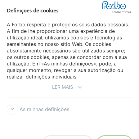
Forbo Flooring Systems
Definições de cookies
Forbo Movement Systems
A Forbo respeita e protege os seus dados pessoais.
A fim de lhe proporcionar uma experiência de
utilização ideal, utilizamos cookies e tecnologias
semelhantes no nosso sítio Web. Os cookies
Sites Forbo
absolutamente necessários são utilizados sempre;
os outros cookies, apenas se concordar com a sua
Selecione o país
utilização. Em «As minhas definições», pode, a
qualquer momento, revogar a sua autorização ou
realizar definições individuais.
LER MAIS
As minhas definições
Termos e Condições
Aviso Legal e Termos de Uso
Proteção de
dados
Cookies
Forbo Integrity Line
Definições de cookies