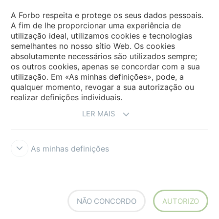
Forbo Movement Systems
A Forbo respeita e protege os seus dados pessoais.
A fim de lhe proporcionar uma experiência de
utilização ideal, utilizamos cookies e tecnologias
semelhantes no nosso sítio Web. Os cookies
Sites Forbo
absolutamente necessários são utilizados sempre;
os outros cookies, apenas se concordar com a sua
Selecione o país
utilização. Em «As minhas definições», pode, a
qualquer momento, revogar a sua autorização ou
realizar definições individuais.
LER MAIS
As minhas definições
Termos e Condições
Aviso Legal e Termos de Uso
Proteção de
dados
Cookies
Forbo Integrity Line
Definições de cookies
NÃO CONCORDO
AUTORIZO
creating better environments