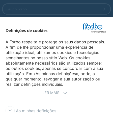
Grupo Forbo
Forbo Flooring Systems
Definições de cookies
Forbo Movement Systems
A Forbo respeita e protege os seus dados pessoais.
A fim de lhe proporcionar uma experiência de
utilização ideal, utilizamos cookies e tecnologias
semelhantes no nosso sítio Web. Os cookies
Sites Forbo
absolutamente necessários são utilizados sempre;
os outros cookies, apenas se concordar com a sua
Selecione o país
utilização. Em «As minhas definições», pode, a
qualquer momento, revogar a sua autorização ou
realizar definições individuais.
LER MAIS
As minhas definições