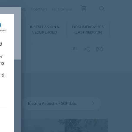
FORHANDLERE
KONTAKT
ForbOnline
INSTALLASJON &
DOKUMENTASJON
SUALIZER
VEDLIKEHOLD
(LAST NED/PDF)
 å
DEL
er
ns
til
Tessera Acoustic - SOFTbac