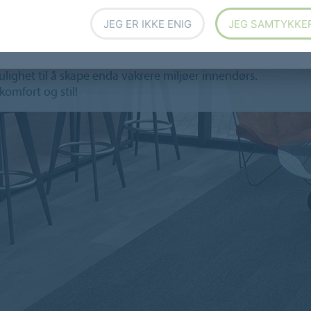
JEG ER IKKE ENIG
JEG SAMTYKKE
liser? Ja da er muligheten Tessera Planks i 100x25
ighet til å skape enda vakrere miljøer innendørs.
mfort og stil!