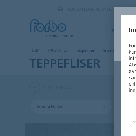
FORBO FLOORING SYSTEMS
In
PRODUKTER
For
HJEM
PRODUKTER
Teppefliser
Tessera Planks
kun
TEPPEFLISER
inf
Abs
øvr
sam
enh
VELG ET PRODUKT
inn
Tessera Evolve+
Tesser