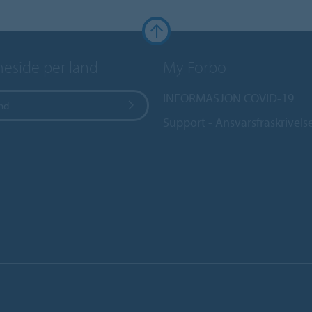
side per land
My Forbo
INFORMASJON COVID-19
and
Support - Ansvarsfraskrivels