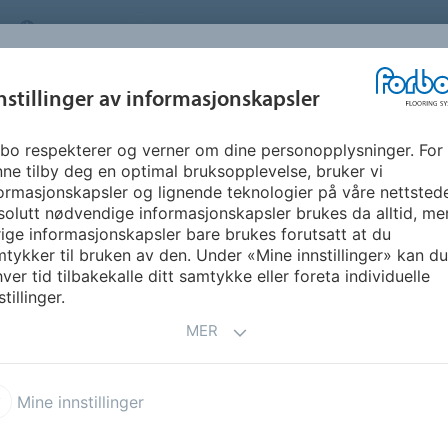
NORWAY
OM OSS
KARRIERE
FAQ
NYHETSBREV
INSPIRASJON &
nstillinger av informasjonskapsler
SEGMENTER
BÆREKRAFT
FLOORVI
REFERANSER
bo respekterer og verner om dine personopplysninger. For
ne tilby deg en optimal bruksopplevelse, bruker vi
ormasjonskapsler og lignende teknologier på våre nettsted
olutt nødvendige informasjonskapsler brukes da alltid, me
ige informasjonskapsler bare brukes forutsatt at du
tykker til bruken av den. Under «Mine innstillinger» kan du 
ver tid tilbakekalle ditt samtykke eller foreta individuelle
stillinger.
MER
a Teppefliser
Tessera Planks
Mine innstillinger