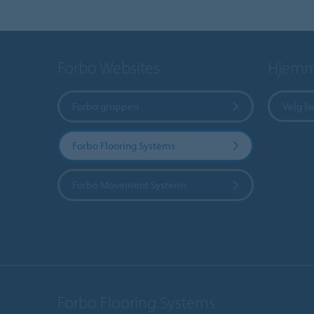
Forbo Websites
Hjemme
Forbo gruppen
Velg l
Forbo Flooring Systems
Forbo Movement Systems
Forbo Flooring Systems