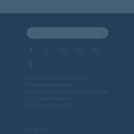
e
Ansvarsfraskrivelse og vilkår
Personvernerklæring
Informasjonskapsler
Forbo Integrity
Line
Innstillinger av
informasjonskapsler
Velg land