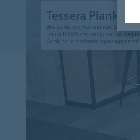
Tessera Planks
Ønsker du noe mer enn vanlig 50x50 cm f
cm og 100x20 cm format som gir deg mul
Kombiner enestående egenskaper med ko