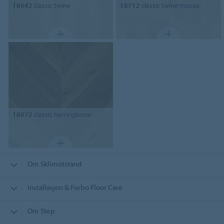
18642
classic twine
18712
classic twine mosaïc
18072
classic herringbone
Om Sklimotstand
Installasjon & Forbo Floor Care
Om Step