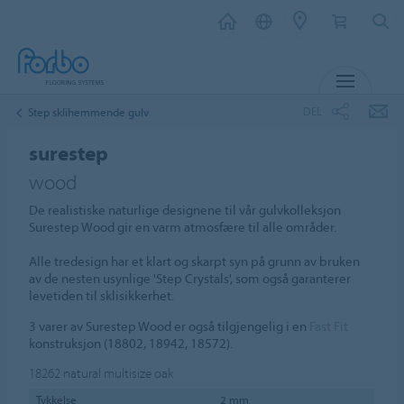
MENY
DEL
Step sklihemmende gulv
surestep
wood
De realistiske naturlige designene til vår gulvkolleksjon
Surestep Wood gir en varm atmosfære til alle områder.
Alle tredesign har et klart og skarpt syn på grunn av bruken
av de nesten usynlige 'Step Crystals', som også garanterer
levetiden til sklisikkerhet.
3 varer av Surestep Wood er også tilgjengelig i en
Fast Fit
konstruksjon (18802, 18942, 18572).
18262
natural multisize oak
Tykkelse
2 mm