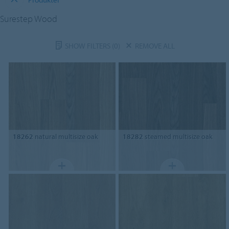
Surestep Wood
SHOW FILTERS
(0)
REMOVE ALL
18262
natural multisize oak
18282
steamed multisize oak