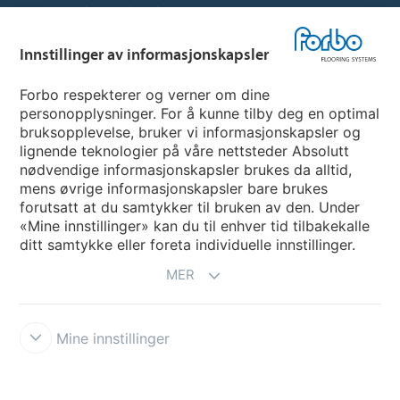
Hjemmeside per land
Innstillinger av informasjonskapsler
Velg land
Forbo respekterer og verner om dine
personopplysninger. For å kunne tilby deg en optimal
My Forbo
bruksopplevelse, bruker vi informasjonskapsler og
lignende teknologier på våre nettsteder Absolutt
INFORMASJON COVID-19
nødvendige informasjonskapsler brukes da alltid,
Support - Ansvarsfraskrivelse
mens øvrige informasjonskapsler bare brukes
forutsatt at du samtykker til bruken av den. Under
«Mine innstillinger» kan du til enhver tid tilbakekalle
ditt samtykke eller foreta individuelle innstillinger.
MER
Mine innstillinger
Ansvarsfraskrivelse og vilkår
Personvernerklæring
Informasjonskapsler
Forbo Integrity Line
Innstillinger av
informasjonskapsler