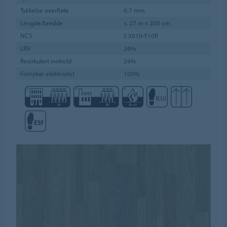
Tykkelse overflate
0,7 mm
Lengde/bredde
≤ 27 m x 200 cm
NCS
S 5010-Y10R
LRV
26%
Resirkulert innhold
24%
Fornybar elektrisitet
100%