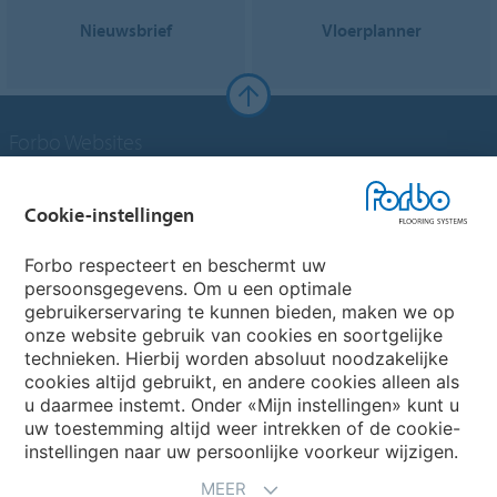
Nieuwsbrief
Vloerplanner
Forbo Websites
Forbo Groep
Cookie-instellingen
Forbo Flooring Systems
Forbo respecteert en beschermt uw
persoonsgegevens. Om u een optimale
gebruikerservaring te kunnen bieden, maken we op
Forbo Movement Systems
onze website gebruik van cookies en soortgelijke
technieken. Hierbij worden absoluut noodzakelijke
cookies altijd gebruikt, en andere cookies alleen als
u daarmee instemt. Onder «Mijn instellingen» kunt u
Kies een land
uw toestemming altijd weer intrekken of de cookie-
instellingen naar uw persoonlijke voorkeur wijzigen.
Kies uw land
MEER