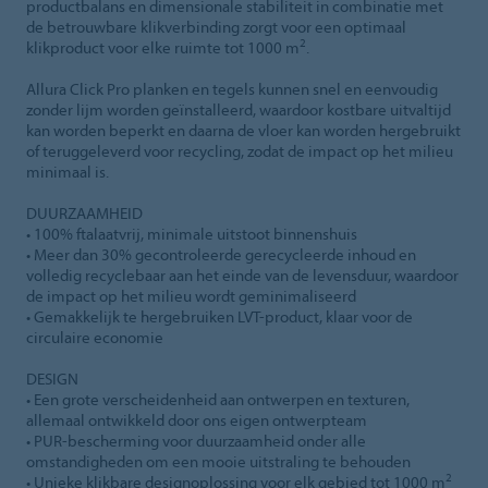
productbalans en dimensionale stabiliteit in combinatie met
de betrouwbare klikverbinding zorgt voor een optimaal
2
klikproduct voor elke ruimte tot 1000 m
.
Allura Click Pro planken en tegels kunnen snel en eenvoudig
zonder lijm worden geïnstalleerd, waardoor kostbare uitvaltijd
kan worden beperkt en daarna de vloer kan worden hergebruikt
of teruggeleverd voor recycling, zodat de impact op het milieu
minimaal is.
DUURZAAMHEID
• 100% ftalaatvrij, minimale uitstoot binnenshuis
• Meer dan 30% gecontroleerde gerecycleerde inhoud en
volledig recyclebaar aan het einde van de levensduur, waardoor
de impact op het milieu wordt geminimaliseerd
• Gemakkelijk te hergebruiken LVT-product, klaar voor de
circulaire economie
DESIGN
• Een grote verscheidenheid aan ontwerpen en texturen,
allemaal ontwikkeld door ons eigen ontwerpteam
• PUR-bescherming voor duurzaamheid onder alle
omstandigheden om een mooie uitstraling te behouden
2
• Unieke klikbare designoplossing voor elk gebied tot 1000 m