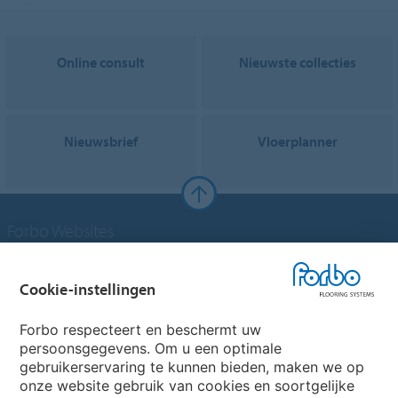
Online consult
Nieuwste collecties
Nieuwsbrief
Vloerplanner
Forbo Websites
Forbo Groep
Cookie-instellingen
Forbo Flooring Systems
Forbo respecteert en beschermt uw
persoonsgegevens. Om u een optimale
gebruikerservaring te kunnen bieden, maken we op
Forbo Movement Systems
onze website gebruik van cookies en soortgelijke