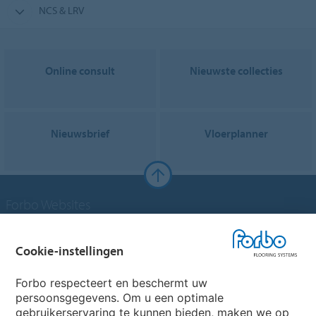
NCS & LRV
Online consult
Nieuwste collecties
Nieuwsbrief
Vloerplanner
Forbo Websites
Forbo Groep
Cookie-instellingen
Forbo Flooring Systems
Forbo respecteert en beschermt uw
persoonsgegevens. Om u een optimale
gebruikerservaring te kunnen bieden, maken we op