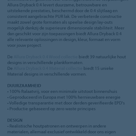
Allura Dryback 0.4 levert duurzame, betrouwbare en
uitstekende prestaties, beschermd door de 0.4 slijtlaag en
consistent aangebrachte PUR lak. De verbeterde constructie
maakt zowel grote formaten als speelse design lay-outs
mogelijk dankzij de superieure dimensionale stabiliteit. Meer
dan geschikt voor zijn toepassingen biedt Allura Dryback 0.4
alle relevante oplossingen in design, kleur, formaat en vorm
voor jouw project.
De
Allura Dryback 0.4 Wood collectie
biedt 39 natuurlijke hout
designs in verschillende plankformaten.
De
Allura Dryback 0.4 Material collectie
biedt 15 unieke
Material designs in verschillende vormen.
DUURZAAMHEID
• 100% ftalaatvrij, voor een minimale uitstoot binnenshuis
• Geproduceerd in Europa met 100% hernieuwbare energie
• Volledige transparantie met door derden geverifieerde EPD's
• Productie gebaseerd op zero waste principes
DESIGN
• Realistische houtpatronen en ontwerpen in andere
materialen, allemaal exclusief ontwikkeld door ons eigen