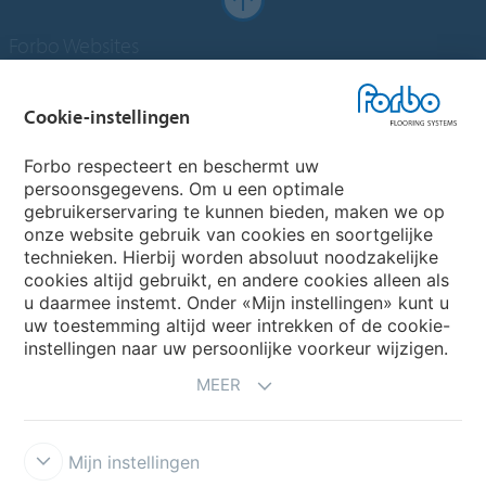
Forbo Websites
Forbo Groep
Cookie-instellingen
Forbo Flooring Systems
Forbo respecteert en beschermt uw
persoonsgegevens. Om u een optimale
gebruikerservaring te kunnen bieden, maken we op
Forbo Movement Systems
onze website gebruik van cookies en soortgelijke
technieken. Hierbij worden absoluut noodzakelijke
cookies altijd gebruikt, en andere cookies alleen als
u daarmee instemt. Onder «Mijn instellingen» kunt u
Kies een land
uw toestemming altijd weer intrekken of de cookie-
instellingen naar uw persoonlijke voorkeur wijzigen.
Kies uw land
MEER
Mijn instellingen