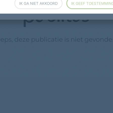
IK GA NIET AKKOORD
IK GEEF TOESTEMMIN