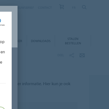
NIEUWS
NIEUWSBRIEF
CONTACT
FR
STALEN
RODUCTZOEKER
DOWNLOADS
 op
BESTELLEN
 en
DEEL
de
 met meer informatie. Hier kun je ook