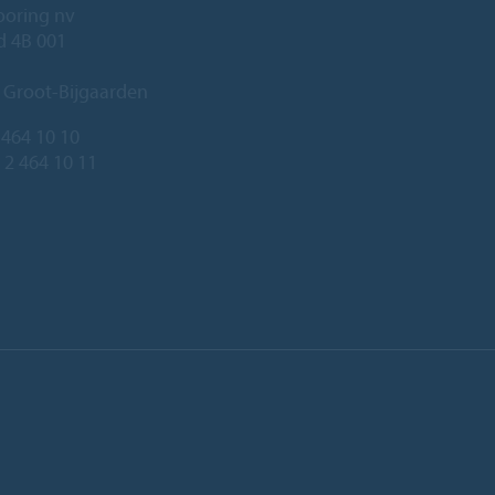
ooring nv
ld 4B 001
 Groot-Bijgaarden
 464 10 10
 2 464 10 11