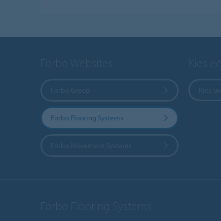
Forbo Websites
Kies e
Forbo Groep
Kies u
Forbo Flooring Systems
Forbo Movement Systems
Forbo Flooring Systems