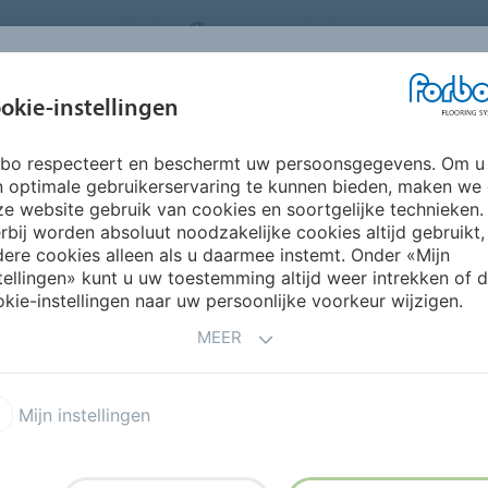
ORING SYSTEMS
BELGIUM
FAQ
OVER ONS
okie-instellingen
rbo respecteert en beschermt uw persoonsgegevens. Om u
INSPIRATIE &
INSTALLATIE &
DUURZAAMHEID
P
n optimale gebruikerservaring te kunnen bieden, maken we
REFERENTIES
ONDERHOUD
e website gebruik van cookies en soortgelijke technieken.
rbij worden absoluut noodzakelijke cookies altijd gebruikt,
rd
Gratis staal
ere cookies alleen als u daarmee instemt. Onder «Mijn
TEL EEN GRATIS STAAL
tellingen» kunt u uw toestemming altijd weer intrekken of 
kie-instellingen naar uw persoonlijke voorkeur wijzigen.
MEER
 je wordt doorgestuurd naar de bijbehorende productpagina
Mijn instellingen