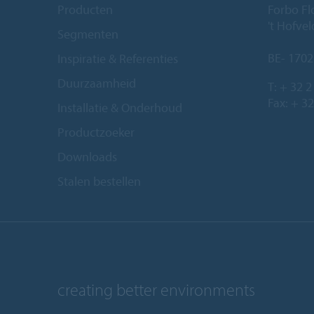
Producten
Forbo Fl
't Hofve
Segmenten
BE- 1702
Inspiratie & Referenties
Duurzaamheid
T:
+ 32 2
Fax: + 32
Installatie & Onderhoud
Productzoeker
Downloads
Stalen bestellen
creating better environments