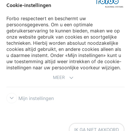
Cookie-instellingen
Forbo Flooring Systems
Forbo respecteert en beschermt uw
persoonsgegevens. Om u een optimale
gebruikerservaring te kunnen bieden, maken we op
Forbo Movement Systems
onze website gebruik van cookies en soortgelijke
technieken. Hierbij worden absoluut noodzakelijke
cookies altijd gebruikt, en andere cookies alleen als
u daarmee instemt. Onder «Mijn instellingen» kunt u
Kies een land
uw toestemming altijd weer intrekken of de cookie-
instellingen naar uw persoonlijke voorkeur wijzigen.
Kies uw land
MEER
Mijn instellingen
Disclaimer & Terms of use
Privacyverklaring
Cookies
Forbo
IK GA NIET AKKOORD