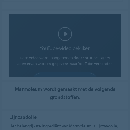
YouTube-video bekijken
Deze video wordt aangeboden door YouTube. Bij het
laden ervan worden gegevens naar YouTube verzonden.
COOKIES TOESTAAN
Marmoleum wordt gemaakt met de volgende
Cookie-instellingen
grondstoffen:
Lijnzaadolie
Het belangrijkste ingrediënt van Marmoleum is lijnzaadolie,