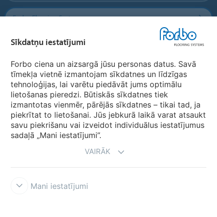
Forbo Flooring Systems
Sīkdatņu iestatījumi
Forbo Movement Systems
Forbo ciena un aizsargā jūsu personas datus. Savā
tīmekļa vietnē izmantojam sīkdatnes un līdzīgas
tehnoloģijas, lai varētu piedāvāt jums optimālu
Valstu mājas lapas
lietošanas pieredzi. Būtiskās sīkdatnes tiek
izmantotas vienmēr, pārējās sīkdatnes – tikai tad, ja
Izvēlēties valsti
piekrītat to lietošanai. Jūs jebkurā laikā varat atsaukt
savu piekrišanu vai izveidot individuālus iestatījumus
sadaļā „Mani iestatījumi”.
VAIRĀK
Mani iestatījumi
Lietošanas noteikumi & saistību atruna
Datu aizsardzība
Sīkdatnes
Forbo godprātības līnija
Sīkdatņu iestatījumi