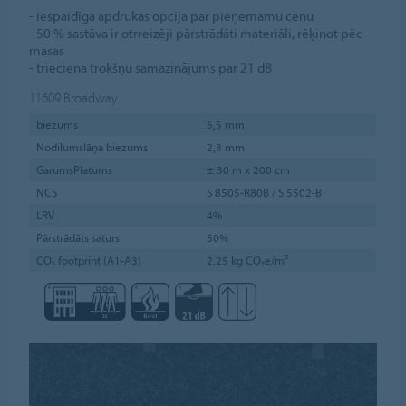
- iespaidīga apdrukas opcija par pieņemamu cenu
- 50 % sastāva ir otrreizēji pārstrādāti materiāli, rēķinot pēc
masas
- trieciena trokšņu samazinājums par 21 dB
11609
Broadway
biezums
5,5 mm
Nodilumslāņa biezums
2,3 mm
GarumsPlatums
± 30 m x 200 cm
NCS
S 8505-R80B / S 5502-B
LRV
4%
Pārstrādāts saturs
50%
CO₂ footprint (A1-A3)
2,25 kg CO₂e/m²