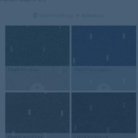
SHOW FILTERS
(0)
REMOVE ALL
11609
Broadway
11607
Times Square
11603
Central Park
11619
5th Avenue