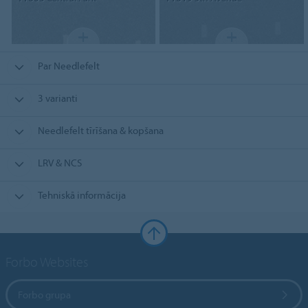
Par Needlefelt
3 varianti
Needlefelt tīrīšana & kopšana
LRV & NCS
Tehniskā informācija
Forbo Websites
Forbo grupa