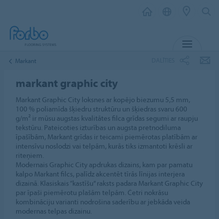
IZVĒL
DALĪTIES
Markant
markant graphic city
Markant Graphic City loksnes ar kopējo biezumu 5,5 mm,
100 % poliamīda šķiedru struktūru un šķiedras svaru 600
g/m² ir mūsu augstas kvalitātes filca grīdas segumi ar raupju
tekstūru. Pateicoties izturības un augsta pretnodiluma
īpašībām, Markant grīdas ir teicami piemērotas platībām ar
intensīvu noslodzi vai telpām, kurās tiks izmantoti krēsli ar
riteņiem.
Modernais Graphic City apdrukas dizains, kam par pamatu
kalpo Markant filcs, palīdz akcentēt tīrās līnijas interjera
dizainā. Klasiskais “kastīšu” raksts padara Markant Graphic City
par īpaši piemērotu plašām telpām. Četri nokrāsu
kombināciju varianti nodrošina saderību ar jebkāda veida
modernas telpas dizainu.