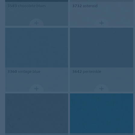
3583
chocolate blues
3732
asteroid
3360
vintage blue
3642
periwinkle