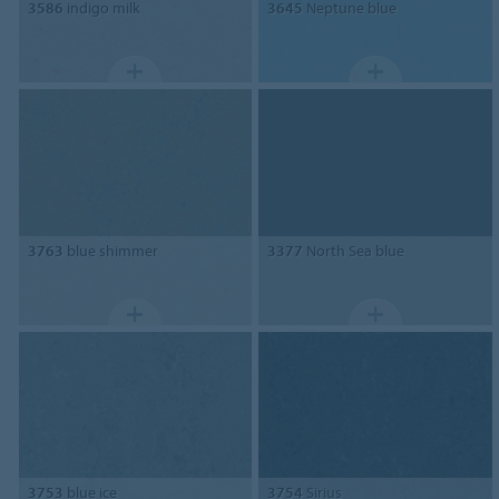
3586
indigo milk
3645
Neptune blue
3763
blue shimmer
3377
North Sea blue
3753
blue ice
3754
Sirius