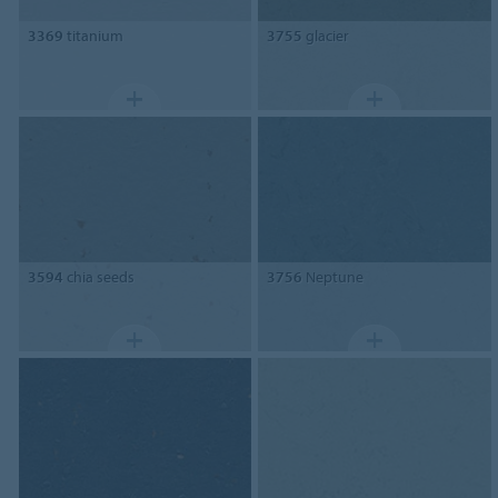
3369
titanium
3755
glacier
3594
chia seeds
3756
Neptune