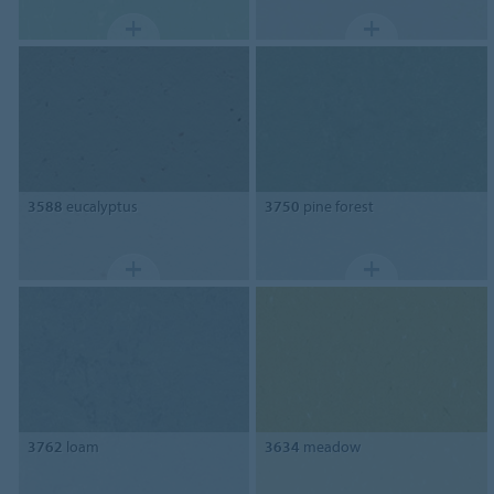
3588
eucalyptus
3750
pine forest
3762
loam
3634
meadow