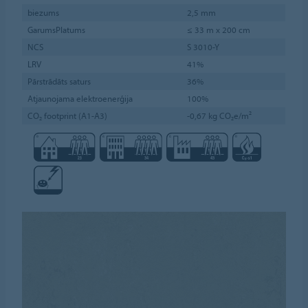
biezums
2,5 mm
GarumsPlatums
≤ 33 m x 200 cm
NCS
S 3010-Y
LRV
41%
Pārstrādāts saturs
36%
Atjaunojama elektroenerģija
100%
CO₂ footprint (A1-A3)
-0,67 kg CO₂e/m²