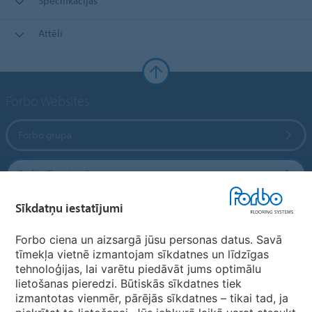
Specifikācijas
Attēli
Forbo Websites
Forbo grupa
Forbo Flooring Systems
Sīkdatņu iestatījumi
Forbo Movement Systems
Forbo ciena un aizsargā jūsu personas datus. Savā
tīmekļa vietnē izmantojam sīkdatnes un līdzīgas
tehnoloģijas, lai varētu piedāvāt jums optimālu
Valstu mājas lapas
lietošanas pieredzi. Būtiskās sīkdatnes tiek
izmantotas vienmēr, pārējās sīkdatnes – tikai tad, ja
Izvēlēties valsti