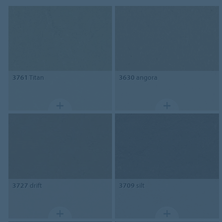
3761
Titan
3630
angora
3727
drift
3709
silt