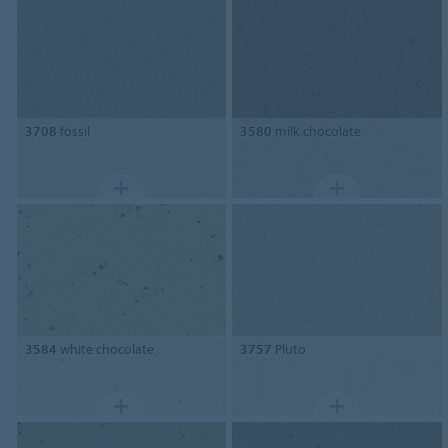
3708
fossil
3580
milk chocolate
3584
white chocolate
3757
Pluto