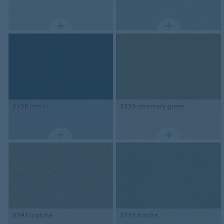
3358
petrol
3355
rosemary green
3593
matcha
3751
tundra