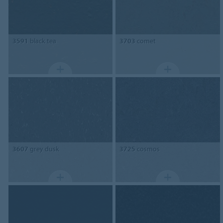
3591
black tea
3703
comet
3607
grey dusk
3725
cosmos