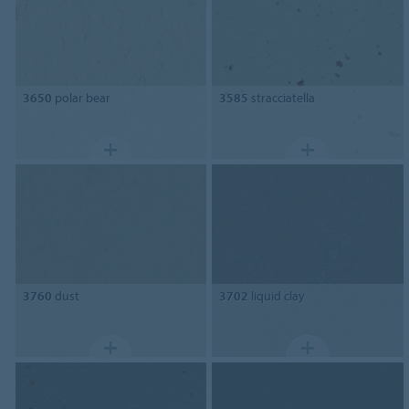
3650
polar bear
3585
stracciatella
3760
dust
3702
liquid clay