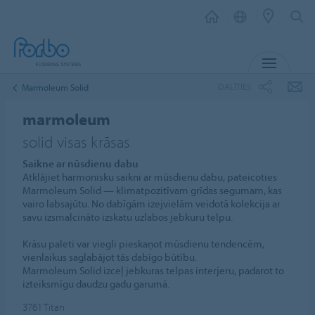
IZVĒL
DALĪTIES
Marmoleum Solid
marmoleum
solid visas krāsas
Saikne ar nūsdienu dabu
Atklājiet harmonisku saikni ar mūsdienu dabu, pateicoties
Marmoleum Solid — klimatpozitīvam grīdas segumam, kas
vairo labsajūtu. No dabīgām izejvielām veidotā kolekcija ar
savu izsmalcināto izskatu uzlabos jebkuru telpu.
Krāsu paleti var viegli pieskaņot mūsdienu tendencēm,
vienlaikus saglabājot tās dabīgo būtību.
Marmoleum Solid izceļ jebkuras telpas interjeru, padarot to
izteiksmīgu daudzu gadu garumā.
3761
Titan