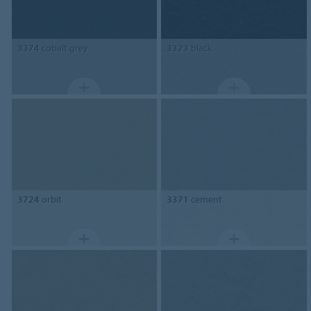
3374
cobalt grey
3323
black
3724
orbit
3371
cement