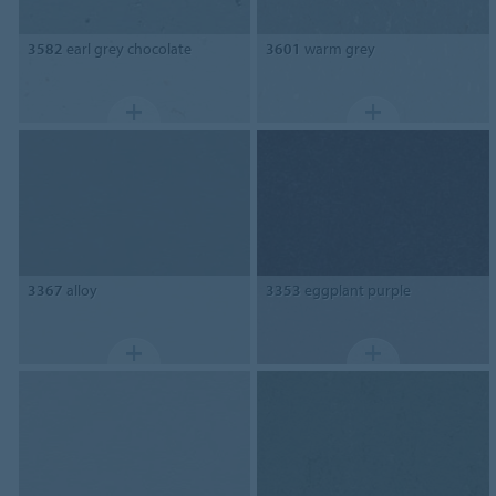
3582
earl grey chocolate
3601
warm grey
3367
alloy
3353
eggplant purple