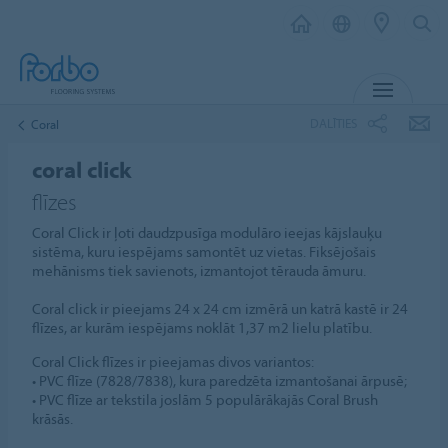
IZVĒL
DALĪTIES
Coral
coral click
flīzes
Coral Click ir ļoti daudzpusīga modulāro ieejas kājslauķu
sistēma, kuru iespējams samontēt uz vietas. Fiksējošais
mehānisms tiek savienots, izmantojot tērauda āmuru.
Coral click ir pieejams 24 x 24 cm izmērā un katrā kastē ir 24
flīzes, ar kurām iespējams noklāt 1,37 m2 lielu platību.
Coral Click flīzes ir pieejamas divos variantos:
• PVC flīze (7828/7838), kura paredzēta izmantošanai ārpusē;
• PVC flīze ar tekstila joslām 5 populārākajās Coral Brush
krāsās.