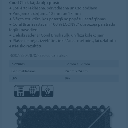
Coral Click kājslauķu plusi:
● Ļoti ērta ieklāšana, pārvadāšana un uzglabāšana
● Pieejamais dziļums: 12 mm un 17 mm
● Slēgta struktūra, kas pasargā no papēžu iestrēgšanas
● Coral Brush sastāvā ir 100 % ECONYL® otrreizējā pārstrādē
iegūti pavedieni
● Lieliski sader ar Coral Brush ruļļu un flīžu kolekcijām
● Plašas iespējas izvēlēties ieklāšanas metodes, lai uzlabotu
estētisko rezultātu
7820/7830/7870/7880
vulcan black
biezums
12 mm / 17 mm
GarumsPlatums
24 cm x 24 cm
LRV
8%