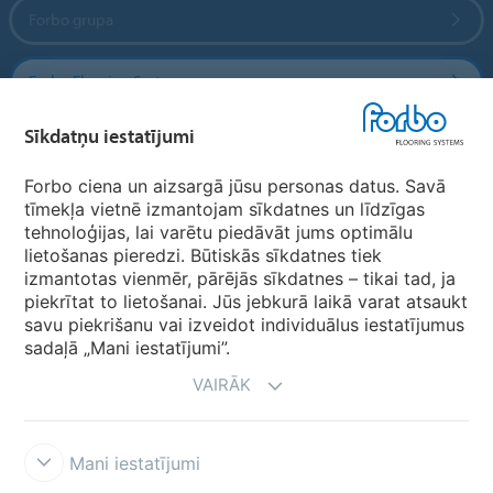
Forbo grupa
Forbo Flooring Systems
Sīkdatņu iestatījumi
Forbo Movement Systems
Forbo ciena un aizsargā jūsu personas datus. Savā
tīmekļa vietnē izmantojam sīkdatnes un līdzīgas
tehnoloģijas, lai varētu piedāvāt jums optimālu
Valstu mājas lapas
lietošanas pieredzi. Būtiskās sīkdatnes tiek
izmantotas vienmēr, pārējās sīkdatnes – tikai tad, ja
Izvēlēties valsti
piekrītat to lietošanai. Jūs jebkurā laikā varat atsaukt
savu piekrišanu vai izveidot individuālus iestatījumus
sadaļā „Mani iestatījumi”.
VAIRĀK
Mani iestatījumi