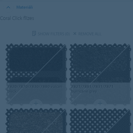
Materiāli
Coral Click flīzes
SHOW FILTERS
(0)
REMOVE ALL
7820/7870/7830/7880
vulcan
7821/7881/7831/7871
black
hurricane grey