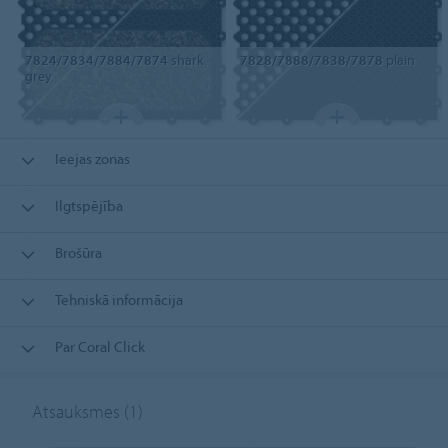
7824/7834/7884/7874
shark
7828/7888/7838/7878
plain
grey
Ieejas zonas
Ilgtspējība
Brošūra
Tehniskā informācija
Par Coral Click
Atsauksmes
(1)