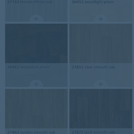
27162
brown infinite oak
36952
woodlight prism
36962
wooddark prism
27852
clear smooth oak
27862
golden smooth oak
27872
dark smooth oak