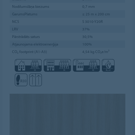
Nodilumslāņa biezums
0,7 mm
GarumsPlatums
≤ 25 m x 200 cm
NCS
S 3010-Y20R
LRV
37%
Pārstrādāts saturs
30,5%
Atjaunojama elektroenerģija
100%
CO₂ footprint (A1-A3)
4,54 kg CO₂e/m²