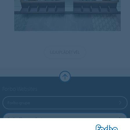
LEJUPLĀDĒT VĒL
Forbo Websites
Forbo grupa
Forbo Flooring Systems