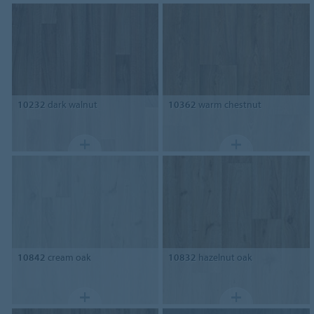
10232
dark walnut
10362
warm chestnut
10842
cream oak
10832
hazelnut oak