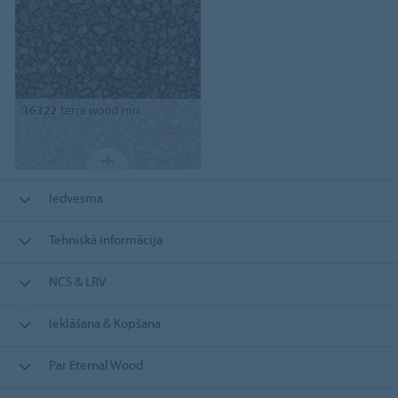
36322
terra wood mix
Iedvesma
Tehniskā informācija
NCS & LRV
Ieklāšana & Kopšana
Par Eternal Wood