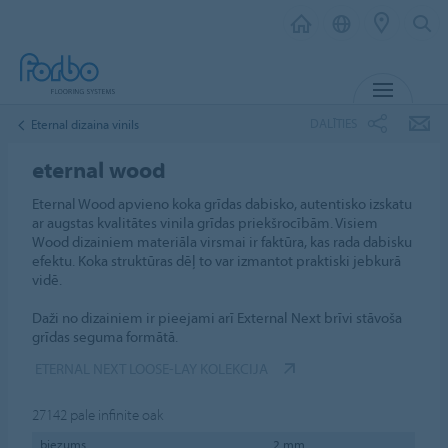
IZVĒL
DALĪTIES
Eternal dizaina vinils
eternal wood
Eternal Wood apvieno koka grīdas dabisko, autentisko izskatu
ar augstas kvalitātes vinila grīdas priekšrocībām. Visiem
Wood dizainiem materiāla virsmai ir faktūra, kas rada dabisku
efektu. Koka struktūras dēļ to var izmantot praktiski jebkurā
vidē.
Daži no dizainiem ir pieejami arī External Next brīvi stāvoša
grīdas seguma formātā.
ETERNAL NEXT LOOSE-LAY KOLEKCIJA
27142
pale infinite oak
biezums
2 mm