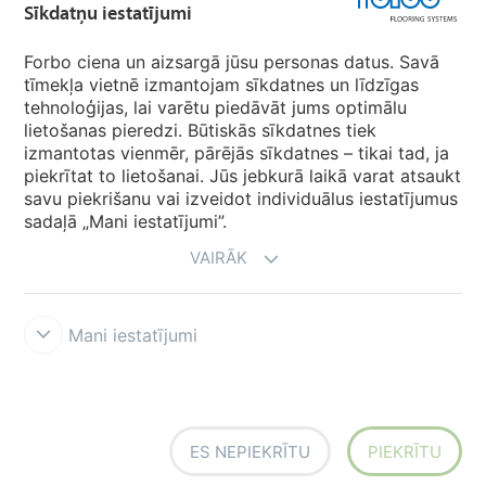
Sīkdatņu iestatījumi
Forbo Movement Systems
Forbo ciena un aizsargā jūsu personas datus. Savā
tīmekļa vietnē izmantojam sīkdatnes un līdzīgas
tehnoloģijas, lai varētu piedāvāt jums optimālu
Valstu mājas lapas
lietošanas pieredzi. Būtiskās sīkdatnes tiek
izmantotas vienmēr, pārējās sīkdatnes – tikai tad, ja
Izvēlēties valsti
piekrītat to lietošanai. Jūs jebkurā laikā varat atsaukt
savu piekrišanu vai izveidot individuālus iestatījumus
sadaļā „Mani iestatījumi”.
VAIRĀK
Mani iestatījumi
Lietošanas noteikumi & saistību atruna
Datu aizsardzība
Sīkdatnes
Forbo godprātības līnija
Sīkdatņu iestatījumi
ES NEPIEKRĪTU
PIEKRĪTU
creating better environments