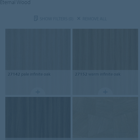
Eternal Wood
SHOW FILTERS
(0)
REMOVE ALL
27142
pale infinite oak
27152
warm infinite oak