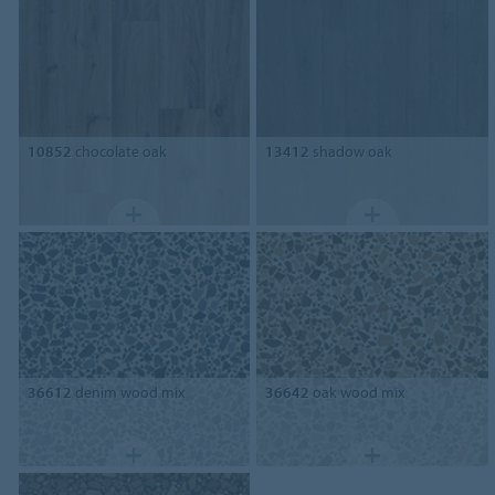
10852
chocolate oak
13412
shadow oak
36612
denim wood mix
36642
oak wood mix