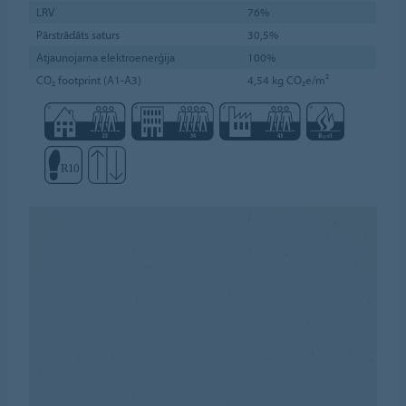
LRV
76%
Pārstrādāts saturs
30,5%
Atjaunojama elektroenerģija
100%
CO₂ footprint (A1-A3)
4,54 kg CO₂e/m²