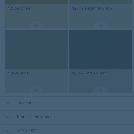
42562
ochre
42512
elegance willow
42492
sage
42552
bottle green
Iedvesma
Tehniskā informācija
NCS & LRV