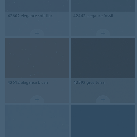
42602
elegance soft lilac
42462
elegance fossil
42612
elegance blush
42592
grey terra