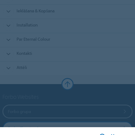
Ieklāšana & Kopšana
Installation
Par Eternal Colour
Kontakti
Attēli
Forbo Websites
Forbo grupa
Forbo Flooring Systems