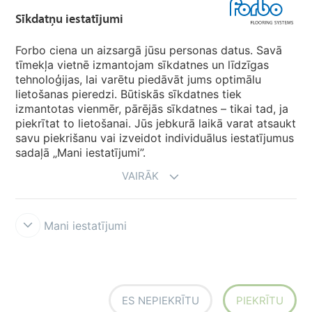
Sīkdatņu iestatījumi
Forbo Movement Systems
Forbo ciena un aizsargā jūsu personas datus. Savā
tīmekļa vietnē izmantojam sīkdatnes un līdzīgas
tehnoloģijas, lai varētu piedāvāt jums optimālu
Valstu mājas lapas
lietošanas pieredzi. Būtiskās sīkdatnes tiek
izmantotas vienmēr, pārējās sīkdatnes – tikai tad, ja
Izvēlēties valsti
piekrītat to lietošanai. Jūs jebkurā laikā varat atsaukt
savu piekrišanu vai izveidot individuālus iestatījumus
sadaļā „Mani iestatījumi”.
VAIRĀK
Mani iestatījumi
Lietošanas noteikumi & saistību atruna
Datu aizsardzība
Sīkdatnes
Forbo godprātības līnija
Sīkdatņu iestatījumi
ES NEPIEKRĪTU
PIEKRĪTU
creating better environments