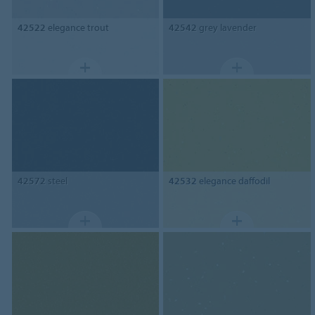
42522
elegance trout
42542
grey lavender
42572
steel
42532
elegance daffodil