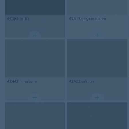
42482
earth
42412
elegance linen
42442
limestone
42422
salmon