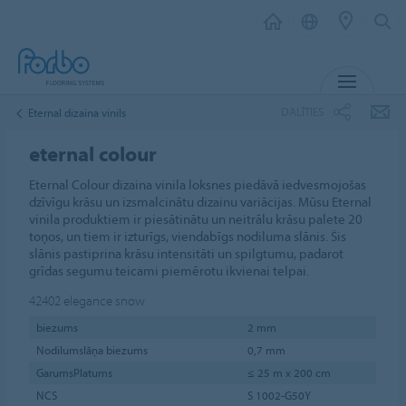
IZVĒL
DALĪTIES
Eternal dizaina vinils
eternal colour
Eternal Colour dizaina vinila loksnes piedāvā iedvesmojošas
dzīvīgu krāsu un izsmalcinātu dizainu variācijas. Mūsu Eternal
vinila produktiem ir piesātinātu un neitrālu krāsu palete 20
toņos, un tiem ir izturīgs, viendabīgs nodiluma slānis. Šis
slānis pastiprina krāsu intensitāti un spilgtumu, padarot
grīdas segumu teicami piemērotu ikvienai telpai.
42402
elegance snow
biezums
2 mm
Nodilumslāņa biezums
0,7 mm
GarumsPlatums
≤ 25 m x 200 cm
NCS
S 1002-G50Y