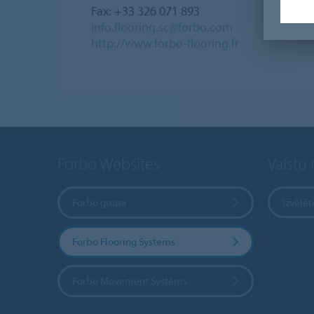
Fax: +33 326 071 893
info.flooring.sc@forbo.com
http://www.forbo-flooring.fr
Forbo Websites
Valstu
Forbo grupa
Izvēlēt
Forbo Flooring Systems
Forbo Movement Systems