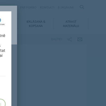
Ilgtspējība
PAR FORBO
KONTAKTI
E-JAUNUMI
IEKLĀŠANA &
ATRAST
UPIELĀDES
KOPŠANA
MATERIĀLU
tnē
DALĪTIES
s
ītat
ai
U