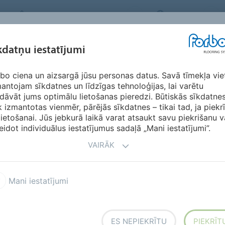
FORBO FLOORING SYSTEMS
LATVIA
IEDVESMA &
kdatņu iestatījumi
RIĀLI
SEGMENTI
ILGTSPĒJĪBA
LEJ
ATSAUKSMES
bo ciena un aizsargā jūsu personas datus. Savā tīmekļa vie
antojam sīkdatnes un līdzīgas tehnoloģijas, lai varētu
dāvāt jums optimālu lietošanas pieredzi. Būtiskās sīkdatne
k izmantotas vienmēr, pārējās sīkdatnes – tikai tad, ja piekr
lietošanai. Jūs jebkurā laikā varat atsaukt savu piekrišanu v
eidot individuālus iestatījumus sadaļā „Mani iestatījumi”.
VAIRĀK
h overseas
Mani iestatījumi
ES NEPIEKRĪTU
PIEKRĪT