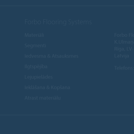
Forbo Flooring Systems
Materiāli
Forbo Fl
K.Ulmaņ
Segmenti
Rīga, LV
Latvija
Iedvesma & Atsauksmes
Ilgtspējība
Telefons
Lejupielādes
Ieklāšana & Kopšana
Atrast materiālu