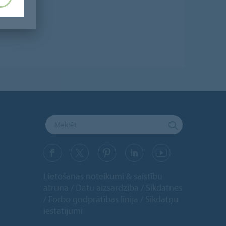
Lietošanas noteikumi & saistību
atruna
Datu aizsardzība
Sīkdatnes
Forbo godprātības līnija
Sīkdatņu
iestatījumi