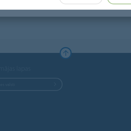
 mājas lapas
ies valsti