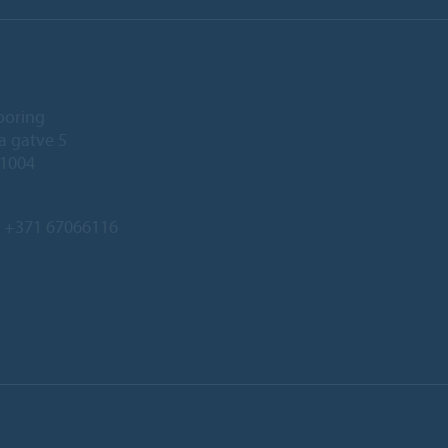
ooring
a gatve 5
-1004
:
+371 67066116