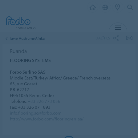
IZVĒL
DALĪTIES
Tuvie Austrumi/Afrika
Ruanda
FLOORING SYSTEMS
Forbo Sarlino SAS
Middle East/ Turkey/ Africa/ Greece/ French overseas
63, rue Gosset
P.B. 62717
FR-51055 Reims Cedex
Telefons:
+33 326 773 056
Fax: +33 326 071 893
info.flooring.sc@forbo.com
http://www.forbo.com/flooring/en-aa/