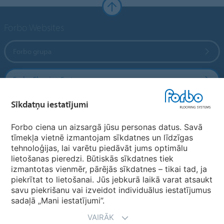
Forbo Websites
Forbo grupa
Forbo Flooring Systems
Sīkdatņu iestatījumi
Forbo Movement Systems
Forbo ciena un aizsargā jūsu personas datus. Savā
tīmekļa vietnē izmantojam sīkdatnes un līdzīgas
tehnoloģijas, lai varētu piedāvāt jums optimālu
Valstu mājas lapas
lietošanas pieredzi. Būtiskās sīkdatnes tiek
izmantotas vienmēr, pārējās sīkdatnes – tikai tad, ja
Izvēlēties valsti
piekrītat to lietošanai. Jūs jebkurā laikā varat atsaukt
savu piekrišanu vai izveidot individuālus iestatījumus
sadaļā „Mani iestatījumi”.
VAIRĀK