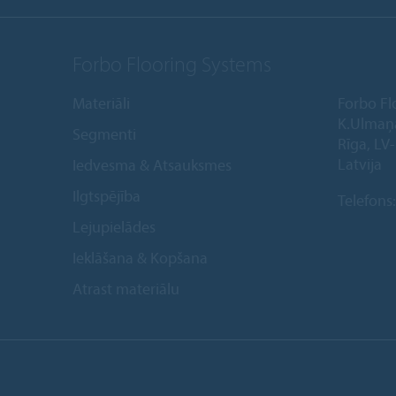
Forbo Flooring Systems
Materiāli
Forbo Fl
K.Ulmaņ
Segmenti
Rīga, LV
Latvija
Iedvesma & Atsauksmes
Ilgtspējība
Telefons
Lejupielādes
Ieklāšana & Kopšana
Atrast materiālu