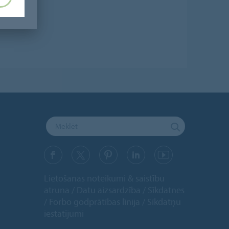
Lietošanas noteikumi & saistību
atruna
Datu aizsardzība
Sīkdatnes
Forbo godprātības līnija
Sīkdatņu
iestatījumi