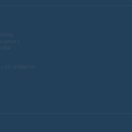
ooring
a gatve 5
-1004
:
+371 67066116