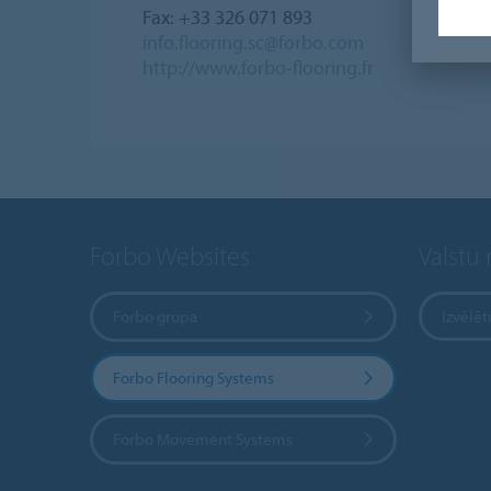
Fax: +33 326 071 893
info.flooring.sc@forbo.com
http://www.forbo-flooring.fr
Forbo Websites
Valstu
Forbo grupa
Izvēlēt
Forbo Flooring Systems
Forbo Movement Systems