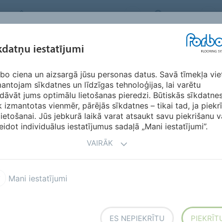
FORBO FLOORING SYSTEMS
LATVIA
IEDVESMA &
kdatņu iestatījumi
RIĀLI
SEGMENTI
ILGTSPĒJĪBA
LEJ
ATSAUKSMES
bo ciena un aizsargā jūsu personas datus. Savā tīmekļa vie
antojam sīkdatnes un līdzīgas tehnoloģijas, lai varētu
dāvāt jums optimālu lietošanas pieredzi. Būtiskās sīkdatne
k izmantotas vienmēr, pārējās sīkdatnes – tikai tad, ja piekr
lietošanai. Jūs jebkurā laikā varat atsaukt savu piekrišanu v
eidot individuālus iestatījumus sadaļā „Mani iestatījumi”.
VAIRĀK
h overseas
Mani iestatījumi
ES NEPIEKRĪTU
PIEKRĪT