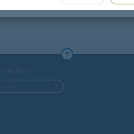
 mājas lapas
ies valsti