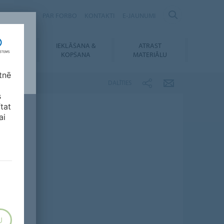
Ilgtspējība
PAR FORBO
KONTAKTI
E-JAUNUMI
IEKLĀŠANA &
ATRAST
UPIELĀDES
KOPŠANA
MATERIĀLU
tnē
DALĪTIES
s
ītat
ai
U